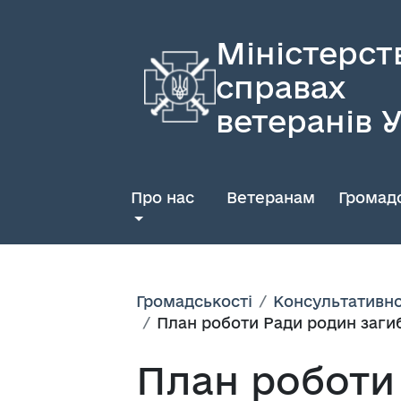
Міністерст
справах
ветеранів 
Про нас
Ветеранам
Громадс
Громадськості
Консультативно
План роботи Ради родин загиб
План роботи