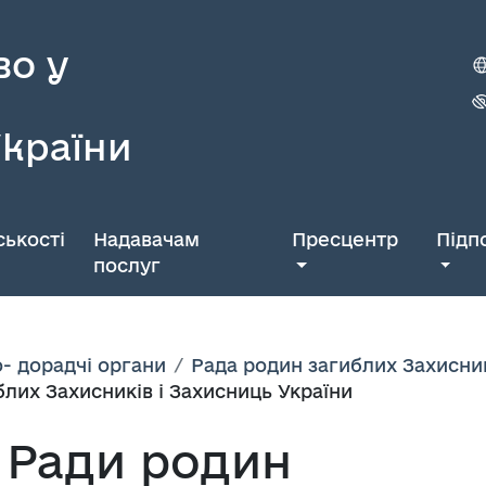
во у
України
ькості
Надавачам
Пресцентр
Підп
послуг
- дорадчі органи
Рада родин загиблих Захисник
лих Захисників і Захисниць України
 Ради родин