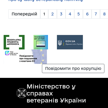
Попередній
1
2
3
4
5
6
7
8
Повідомити про корупцію
Міністерство у
справах
ветеранів України