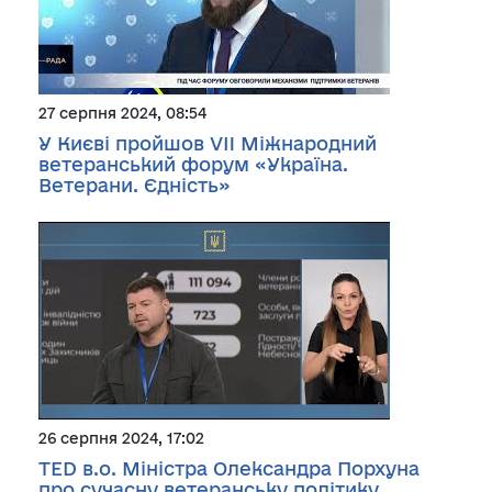
27 серпня 2024, 08:54
У Києві пройшов VII Міжнародний
ветеранський форум «Україна.
Ветерани. Єдність»
26 серпня 2024, 17:02
TED в.о. Міністра Олександра Порхуна
про сучасну ветеранську політику