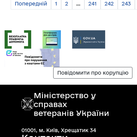
Попередній
1
2
…
241
242
243
Повідомити про корупцію
Міністерство у
справах
ветеранів України
01001, м. Київ, Хрещатик 34