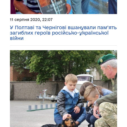
11 серпня 2020, 22:07
У Полтаві та Чернігові вшанували пам’ять
загиблих героїв російсько-української
війни