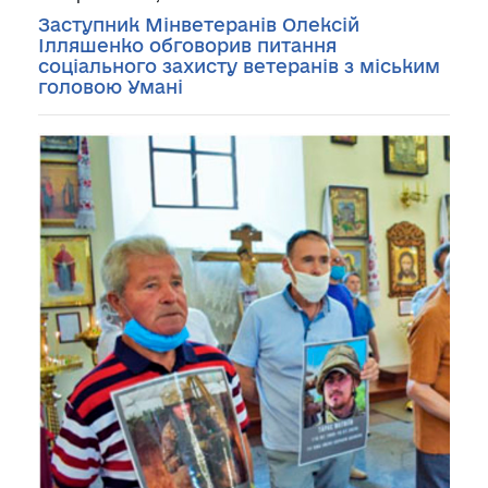
Заступник Мінветеранів Олексій
Ілляшенко обговорив питання
соціального захисту ветеранів з міським
головою Умані