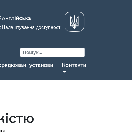
Англійська
Налаштування доступності
орядковані установи
Контакти
кістю
ни