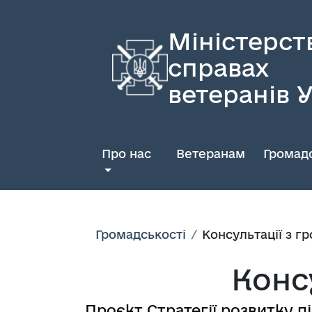
Міністерст
справах
ветеранів 
Про нас
Ветеранам
Громадс
Громадськості
Консультації з г
Конс
Проєкт Стратегії розвитку п