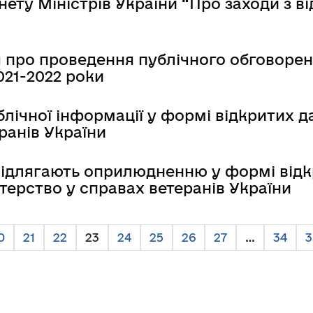
ту Міністрів України “Про заходи з ві
 про проведення публічного обговорен
021-2022 роки
чної інформації у формі відкритих да
ранів України
 підлягають оприлюдненню у формі відк
терство у справах ветеранів України
0
21
22
23
24
25
26
27
…
34
3