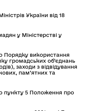
ністрів України від 18
адян у Міністерстві у
до Порядку використання
мку громадських об’єднань
дів), заходи з відвідування
ткових, пам’ятних та
до пункту 5 Положення про