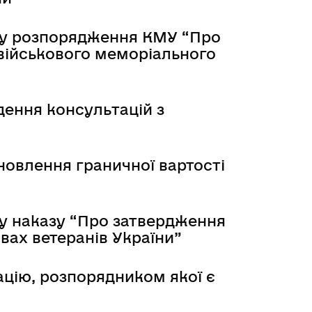
ту розпорядження КМУ “Про
військового меморіального
ення консультацій з
новлення граничної вартості
у наказу “Про затвердження
вах ветеранів України”
ацію, розпорядником якої є