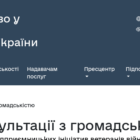
во у
України
ькості
Надавачам
Пресцентр
Підп
послуг
ромадськістю
ультації з громадсь
ідприємницьких ініціатив ветеранів вій