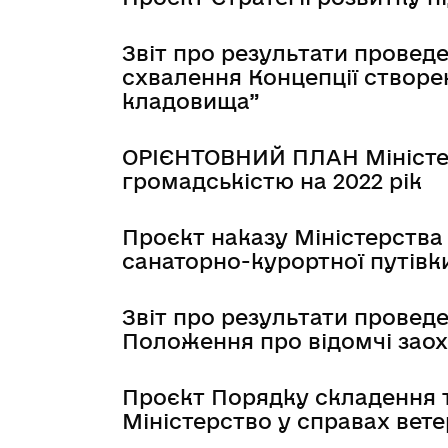
Звіт про результати прове
схвалення Концепції створе
кладовища”
ОРІЄНТОВНИЙ ПЛАН Міністер
громадськістю на 2022 рік
Проєкт наказу Міністерства 
санаторно-курортної путівки
Звіт про результати провед
Положення про відомчі заохо
Проєкт Порядку складення т
Міністерство у справах вете