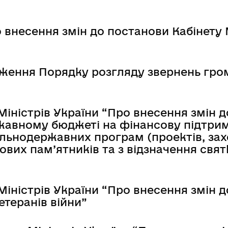
несення змін до постанови Кабінету Мі
ження Порядку розгляду звернень гром
Міністрів України “Про внесення змін 
жавному бюджеті на фінансову підтри
льнодержавних програм (проектів, захо
кових пам’ятників та з відзначення свя
Міністрів України “Про внесення змін 
теранів війни”