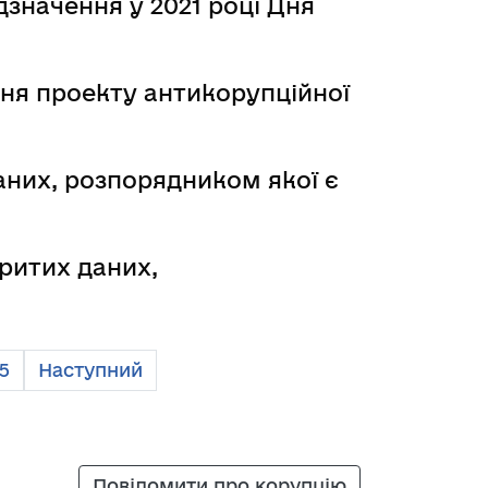
дзначення у 2021 році Дня
ня проекту антикорупцiйної
них, розпорядником якої є
ритих даних,
5
Наступний
Повідомити про корупцію