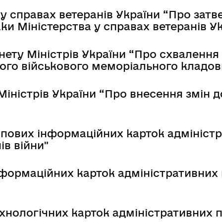
 у справах ветеранів України “Про за
аки Міністерства у справах ветеранів У
ету Міністрів України “Про схвалення 
ого військового меморіального кладо
Міністрів України “Про внесення змін д
пових інформаційних карток адміністр
ів війни"
формаційних карток адміністративних 
хнологічних карток адміністративних п