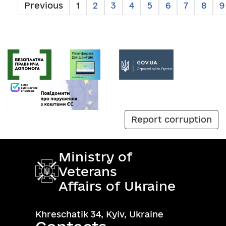
Previous
1
2
3
4
5
6
7
8
9
Report corruption
Ministry of
Veterans
Affairs of Ukraine
Khreschatik 34, Kyiv, Ukraine