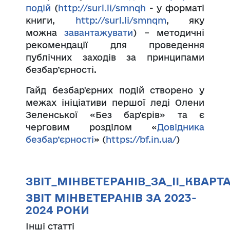
подій
(
http://surl.li/smnqh
- у форматі
книги,
http://surl.li/smnqm
, яку
можна
завантажувати
) – методичні
рекомендації для проведення
публічних заходів за принципами
безбар’єрності.
Гайд безбар'єрних подій створено у
межах ініціативи першої леді Олени
Зеленської «Без бар'єрів» та є
черговим розділом «
Довідника
безбар’єрності
» (
https://bf.in.ua/
)
ЗВІТ_МІНВЕТЕРАНІВ_ЗА_ІІ_КВАРТ
ЗВІТ МІНВЕТЕРАНІВ ЗА 2023-
2024 РОКИ
Інші статті