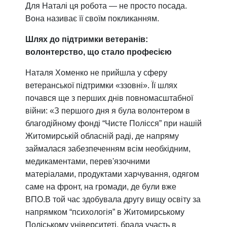
Для Наталі ця робота — не просто посада.
Вона називає її своїм покликанням.
Шлях до підтримки ветеранів:
волонтерство, що стало професією
Наталя Хоменко не прийшла у сферу
ветеранської підтримки «ззовні». Її шлях
почався ще з перших днів повномасштабної
війни: «З першого дня я була волонтером в
благодійному фонді “Чисте Полісся” при нашій
Житомирській обласній раді, де напряму
займалася забезпеченням всім необхідним,
медикаментами, перев'язочними
матеріалами, продуктами харчування, одягом
саме на фронт, на громади, де були вже
ВПО.В той час здобувала другу вищу освіту за
напрямком “психологія” в Житомирському
Поліському університеті, брала участь в