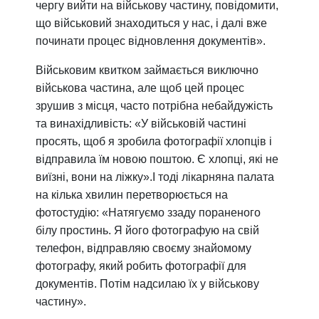
чергу вийти на військову частину, повідомити,
що військовий знаходиться у нас, і далі вже
починати процес відновлення документів».
Військовим квитком займається виключно
військова частина, але щоб цей процес
зрушив з місця, часто потрібна небайдужість
та винахідливість: «У військовій частині
просять, щоб я зробила фотографії хлопців і
відправила їм новою поштою. Є хлопці, які не
виїзні, вони на ліжку».І тоді лікарняна палата
на кілька хвилин перетворюється на
фотостудію: «Натягуємо ззаду пораненого
білу простинь. Я його фотографую на свій
телефон, відправляю своєму знайомому
фотографу, який робить фотографії для
документів. Потім надсилаю їх у військову
частину».