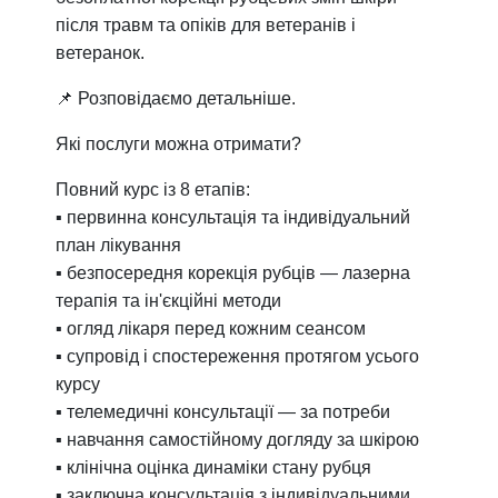
після травм та опіків для ветеранів і
ветеранок.
📌 Розповідаємо детальніше.
Які послуги можна отримати?
Повний курс із 8 етапів:
▪️ первинна консультація та індивідуальний
план лікування
▪️ безпосередня корекція рубців — лазерна
терапія та ін'єкційні методи
▪️ огляд лікаря перед кожним сеансом
▪️ супровід і спостереження протягом усього
курсу
▪️ телемедичні консультації — за потреби
▪️ навчання самостійному догляду за шкірою
▪️ клінічна оцінка динаміки стану рубця
▪️ заключна консультація з індивідуальними