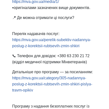
https://mva.gov.ua/media/1/
▪️оригіналами зазначених вище документів.
📍 Де можна отримати ці послуги?
Перелік надавачів послуг:
https://mva.gov.ua/perelik-subektiv-nadannya-
poslug-z-korektsii-rubtsevih-zmin-shkiri
📞 Телефон для довідок: +380 63 230 21 72
(відділ медичної підтримки Мінветеранів)
Детальніше про програму — за посиланням:
https://mva.gov.ua/category/305-nadannya-
poslug-z-korektsii-rubtsevih-zmin-shkiri-pislya-
travm-opikiv
Програму з надання безоплатних послуг із