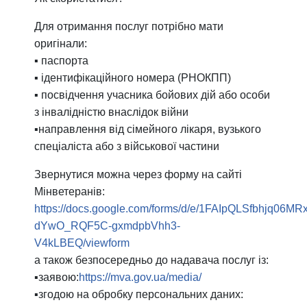
Для отримання послуг потрібно мати
оригінали:
▪️ паспорта
▪️ ідентифікаційного номера (РНОКПП)
▪️ посвідчення учасника бойових дій або особи
з інвалідністю внаслідок війни
▪️направлення від сімейного лікаря, вузького
спеціаліста або з військової частини
Звернутися можна через форму на сайті
Мінветеранів:
https://docs.google.com/forms/d/e/1FAIpQLSfbhjq06MR
dYwO_RQF5C-gxmdpbVhh3-
V4kLBEQ/viewform
а також безпосередньо до надавача послуг із:
▪️заявою:
https://mva.gov.ua/media/
▪️згодою на обробку персональних даних: