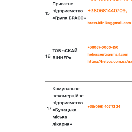
Приватне
+380681440709,
підприємство
15
«Група БРАСС»
brass.klinika@gmail.com
+38067-0000-150
ТОВ
«СКАЙ-
helioscentr@gmail.com
16
ВІННЕР»
https://helyos.com.ua/u
Комунальне
некомерційне
підприємство
+38(096) 407 73 34
17
«Бучацька
міська
лікарня»