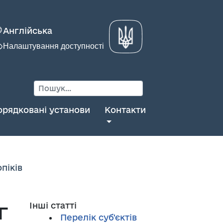
Англійська
Налаштування доступності
орядковані установи
Контакти
піків
г
Інші статті
Перелік суб'єктів