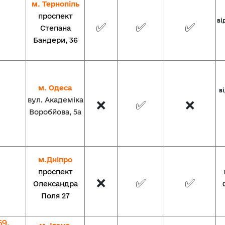
м. Тернопіль
проспект
ві
✅
✅
✅
Степана
Бандери, 36
м. Одеса
ві
вул.
Академіка
❌
✅
❌
Воробйова, 5а
м.Дніпро
проспект
❌
✅
✅
Олександра
Поля 27
69,