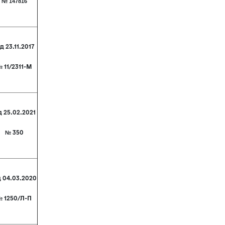
№ 147816
д 23.11.2017
 11/2311-М
д 25.02.2021
№ 350
д 04.03.2020
 1250/Л-П