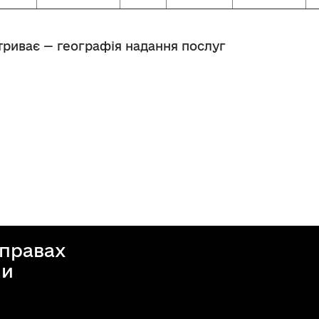
 триває — географія надання послуг
справах
ни