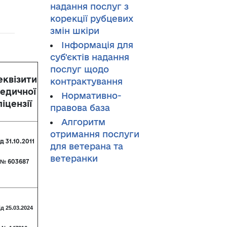
надання послуг з
корекції рубцевих
змін шкіри
Інформація для
суб'єктів надання
послуг щодо
еквізити
контрактування
едичної
Нормативно-
ліцензії
правова база
Алгоритм
отримання послуги
д 31.10.2011
для ветерана та
ветеранки
№ 603687
ід 25.03.2024