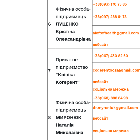
+38(093) 170 75 85
Фізична особа-
підприємець
+38(097) 288 61 78
6
ЛУЦЕНКО
Крістіна
aloftofhealth@gmail.com
Олександрівна
вебсайт
+38(067) 430 82 50
Приватне
підприємство
cogerentboss@gmail.co
7
"Клініка
Когерент"
вебсайт
соціальна мережа
+38(068) 888 84 98
Фізична особа-
dr.myroniuk@gmail.com
підприємець
8
МИРОНЮК
вебсайт
Наталія
соціальна мережа
Миколаївна