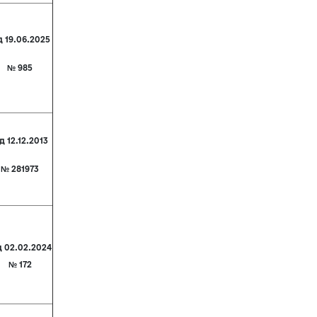
д 19.06.2025
№ 985
д 12.12.2013
№ 281973
д 02.02.2024
№ 172