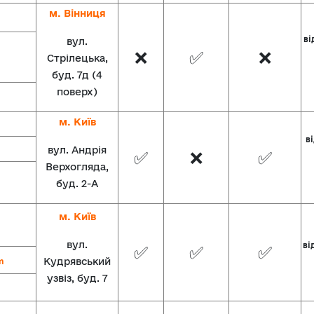
м. Вінниця
ві
вул.
❌
✅
❌
Стрілецька,
буд. 7д (4
поверх)
м. Київ
ві
вул. Андрія
✅
❌
✅
Верхогляда,
буд. 2-А
м. Київ
вул.
ві
✅
✅
✅
Кудрявський
m
узвіз, буд. 7