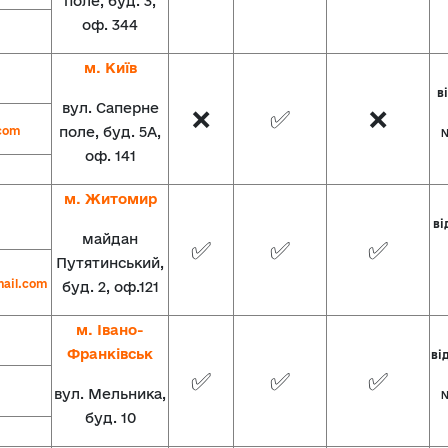
поле, буд. 3,
оф. 344
м. Київ
ві
вул. Саперне
❌
✅
❌
.com
поле, буд. 5A,
№
оф. 141
м. Житомир
ві
майдан
✅
✅
✅
Путятинський,
ail.com
буд. 2, оф.121
м. Івано-
Франківськ
ві
✅
✅
✅
вул. Мельника,
№
буд. 10