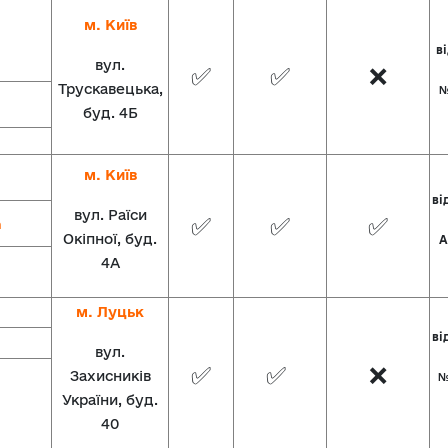
м. Київ
ві
вул.
✅
✅
❌
Трускавецька,
№
буд. 4Б
м. Київ
ві
вул. Раїси
✅
✅
✅
m
Окіпної, буд.
А
4А
м. Луцьк
ві
вул.
✅
✅
❌
Захисників
№
України, буд.
40