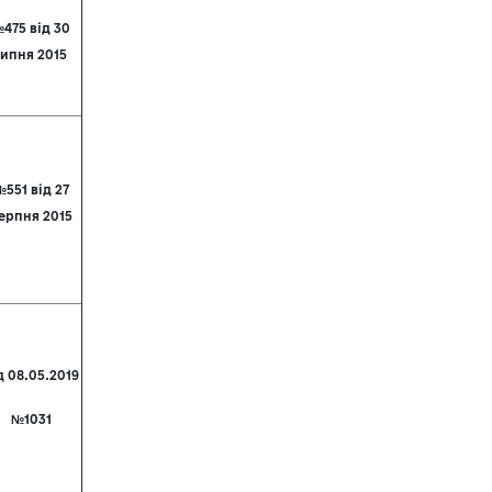
475 від 30
ипня 2015
551 від 27
ерпня 2015
д 08.05.2019
№1031