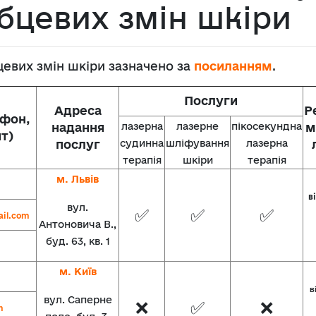
убцевих змін шкіри
бцевих змін шкіри зазначено за
посиланням
.
Послуги
Адреса
Р
ефон,
надання
лазерна
лазерне
пікосекундна
м
йт)
послуг
судинна
шліфування
лазерна
терапія
шкіри
терапія
м. Львів
ві
вул.
✅
✅
✅
il.com
Антоновича В.,
буд. 63, кв. 1
м. Київ
в
вул. Саперне
❌
✅
❌
m