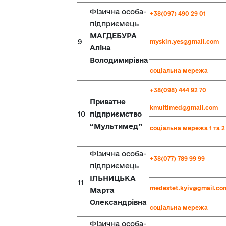
Фізична особа-
+38(097) 490 29 01
підприємець
МАГДЕБУРА
9
myskin.yes@gmail.com
Аліна
Володимирівна
соціальна мережа
+38(098) 444 92 70
Приватне
kmultimed@gmail.com
10
підприємство
“Мультимед”
соціальна мережа
1
та
2
Фізична особа-
+38(077) 789 99 99
підприємець
ІЛЬНИЦЬКА
11
medestet.kyiv@gmail.co
Марта
Олександрівна
соціальна мережа
Фізична особа-