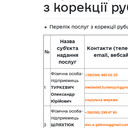
з корекції р
🔸 Перелік послуг з корекції ру
Назва
суб'єкта
Контакти (тел
№
надання
email, вебса
послуг
Фізична особа-
+38(094) 843 00 03
підприємець
1
ТУРКЕВИЧ
medestet.turkevych@gma
Олександр
соціальна мережа
Юрійович
Фізична особа-
+38(096) 299 47 90
підприємець
2
ШЛЯХТЮК
doc.e.glebova@gmail.co