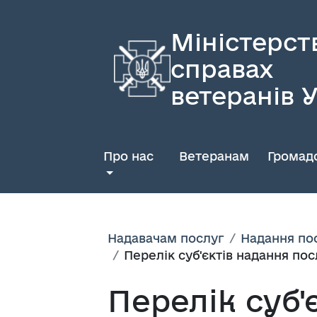
Міністерст
справах
ветеранів 
Про нас
Ветеранам
Громадс
Надавачам послуг
Надання пос
Перелік суб'єктів надання пос
Перелік суб'