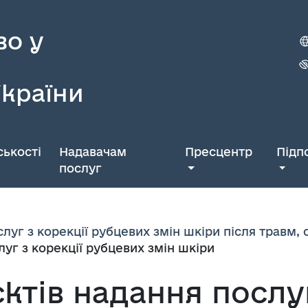
во у
України
ькості
Надавачам
Пресцентр
Підп
послуг
луг з корекції рубцевих змін шкіри після травм, о
луг з корекції рубцевих змін шкіри
єктів надання послу