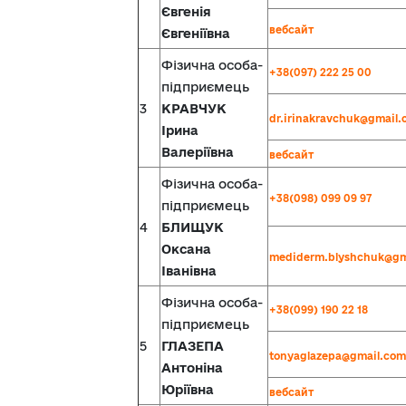
Євгенія
вебсайт
Євгеніївна
Фізична особа-
+38(097) 222 25 00
підприємець
3
КРАВЧУК
dr.irinakravchuk@gmail
Ірина
Валеріївна
вебсайт
Фізична особа-
+38(098) 099 09 97
підприємець
4
БЛИЩУК
Оксана
mediderm.blyshchuk@gm
Іванівна
Фізична особа-
+38(099) 190 22 18
підприємець
5
ГЛАЗЕПА
tonyaglazepa@gmail.com
Антоніна
Юріївна
вебсайт