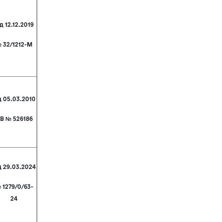
д 12.12.2019
 32/1212-М
д 05.03.2010
В № 526186
д 29.03.2024
 1279/0/63-
24