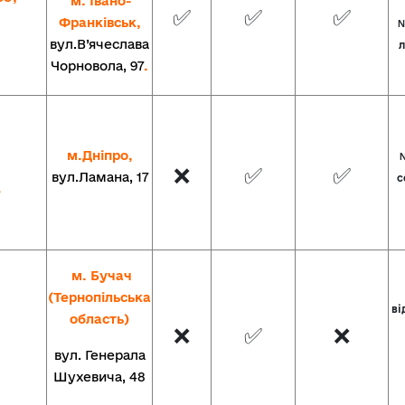
м. Івано-
✅
✅
✅
Франківськ,
№
вул.В’ячеслава
л
Чорновола, 97
.
м.Дніпро,
№
❌
✅
✅
вул.Ламана, 17
с
a
м. Бучач
(Тернопільська
ві
область)
❌
✅
❌
вул. Генерала
Шухевича, 48