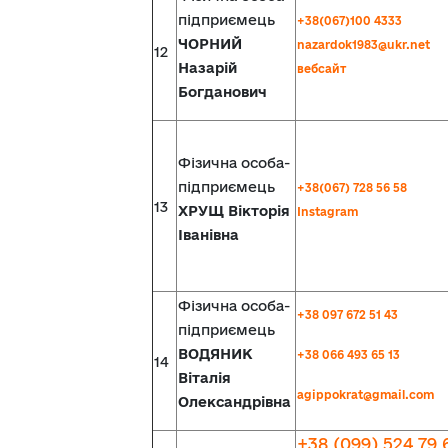
підприємець
+38(067)100 4333
ЧОРНИЙ
nazardok1983@ukr.net
12
Назарій
вебсайт
Богданович
Фізична особа-
підприємець
+38(067) 728 56 58
13
ХРУЩ Вікторія
Instagram
Іванівна
Фізична особа-
+38 097 672 51 43
підприємець
ВОДЯНИК
+38 066 493 65 13
14
Віталія
agippokrat@gmail.com
Олександрівна
+38 (099) 524 79 