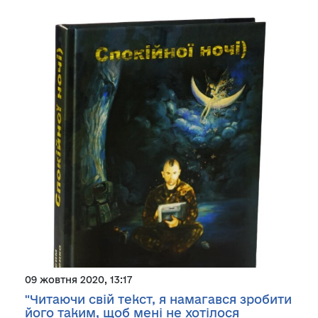
09 жовтня 2020, 13:17
"Читаючи свій текст, я намагався зробити
його таким, щоб мені не хотілося