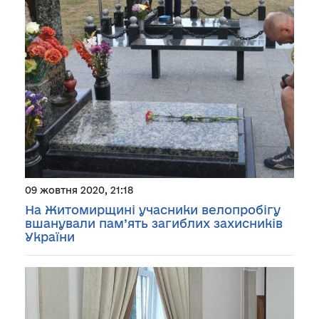
09 жовтня 2020, 21:18
На Житомирщині учасники велопробігу
вшанували пам’ять загиблих захисників
України