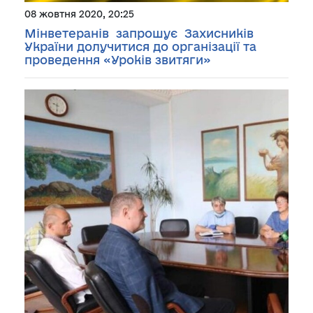
08 жовтня 2020, 20:25
Мінветеранів запрошує Захисників
України долучитися до організації та
проведення «Уроків звитяги»