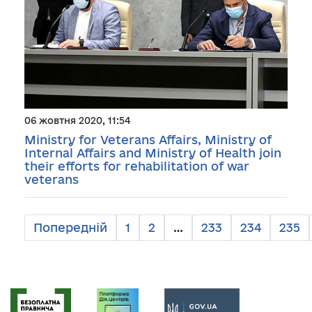
06 жовтня 2020, 11:54
Ministry for Veterans Affairs, Ministry of
Internal Affairs and Ministry of Health join
their efforts for rehabilitation of war
veterans
Попередній
1
2
…
233
234
235