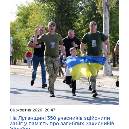
06 жовтня 2020, 20:47
На Луганщині 350 учасників здійснили
забіг у пам'ять про загиблих Захисників
України