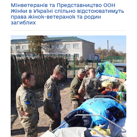
Мінветеранів та Представництво ООН
Жінки в Україні спільно відстоюватимуть
права жінок-ветеранок та родин
загиблих