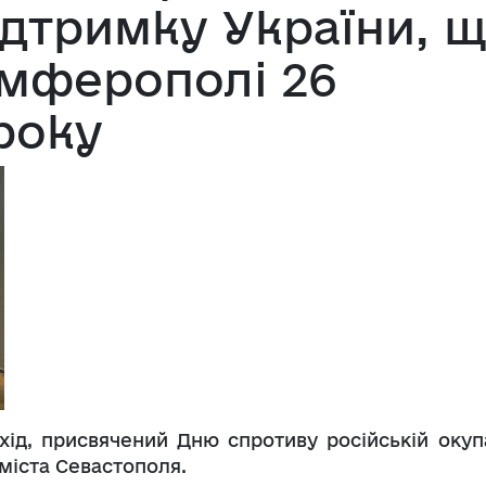
ідтримку України, 
імферополі 26
року
хід, присвячений Дню спротиву російській окупа
міста Севастополя.