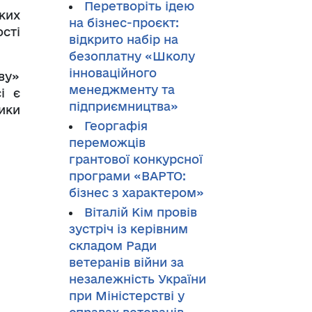
Перетворіть ідею
ких
на бізнес-проєкт:
сті
відкрито набір на
безоплатну «Школу
інноваційного
ву»
менеджменту та
і є
підприємництва»
ики
Георгафія
переможців
грантової конкурсної
програми «ВАРТО:
бізнес з характером»
Віталій Кім провів
зустріч із керівним
складом Ради
ветеранів війни за
незалежність України
при Міністерстві у