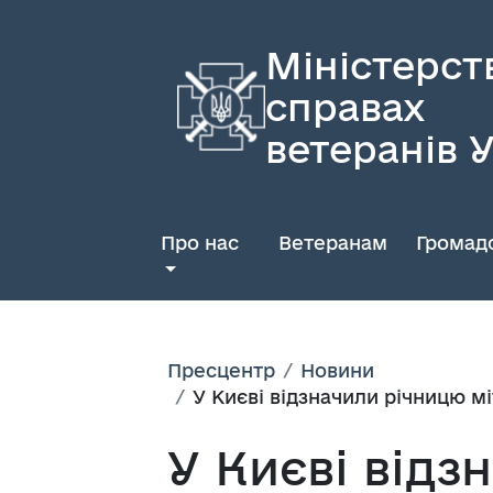
Міністерст
справах
ветеранів 
Про нас
Ветеранам
Громадс
Пресцентр
Новини
У Києві відзначили річницю м
У Києві відз