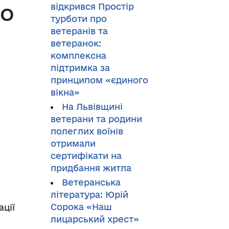
що
відкрився Простір
турботи про
ветеранів та
ветеранок:
комплексна
підтримка за
принципом «єдиного
вікна»
На Львівщині
ветерани та родини
полеглих воїнів
отримали
сертифікати на
придбання житла
Ветеранська
література: Юрій
Сорока «Наш
ції
лицарський хрест»