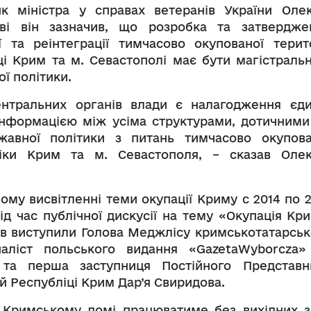
ик міністра у справах ветеранів України Олек
ві він зазначив, що розробка та затвердже
ї та реінтеграції тимчасово окупованої терито
ці Крим та м. Севастополі має бути магістраль
ї політики.
тральних органів влади є налагодження єди
інформацією між усіма структурами, дотичними
ржавної політики з питань тимчасово окупова
ліки Крим та м. Севастополя, – сказав Олек
ому висвітленні теми окупації Криму с 2014 по 2
ід час публічної дискусії на тему «Окупація Кри
рів виступили Голова Меджлісу кримськотатарськ
аліст польського видання «GazetaWyborcza»
 та перша заступниця Постійного Представн
й Республіці Крим Дар’я Свиридова.
в Кримському домі працюватиме без вихідних з