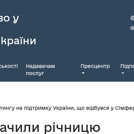
во у
України
ькості
Надавачам
Пресцентр
Підп
послуг
ітингу на підтримку України, що відбувся у Сімфе
начили річницю