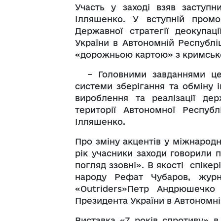
Участь у заході взяв заступн
Ілляшенко. У вступній промо
Державної стратегії деокупаці
України в Автономній Республі
«дорожньою картою» з кримсько
– Головними завданнями цен
системи зберігання та обміну 
вироблення та реалізації де
території Автономної Респуб
Ілляшенко.
Про зміну акцентів у міжнародн
рік учасники заходи говорили п
погляд ззовні». В якості спіке
народу Рефат Чубаров, журн
«Outriders»Петр Андрюшечкo
Президента України в Автономні
Виставка «7 років спротиву» 