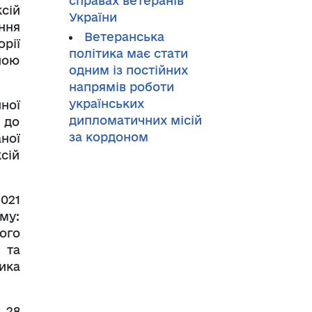
справах ветеранів
сій
України
ння
Ветеранська
рії
політика має стати
ною
одним із постійних
напрямів роботи
українських
ної
дипломатичних місій
 до
за кордоном
ної
сій
021
му:
ого
 та
ика
 28