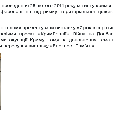
і проведення 26 лютого 2014 року мітингу кримсь
мферополі на підтримку територіальної цілісно
ого дому презентували виставку «7 років спроти
афіями проєкт «КримРеалії». Війна на Донбас
ми окупації Криму, тому на доповнення темат
и пересувну виставку «Блокпост Пам'яті».