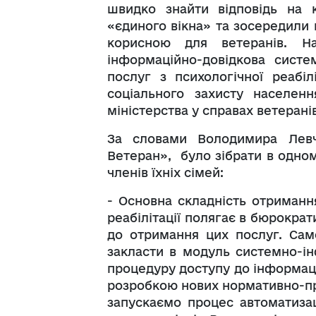
швидко знайти відповідь на 
«єдиного вікна» та зосередили 
корисною для ветеранів. 
інформаційно-довідкова систе
послуг з психологічної реабіл
соціального захисту населе
міністерства у справах ветерані
За словами Володимира Левч
Ветеран», було зібрати в одном
членів їхніх сімей:
- Основна складність отриманн
реабілітації полягає в бюрократ
до отримання цих послуг. Са
закласти в модуль системно-ін
процедуру доступу до інформаці
розробкою нових нормативно-пра
запускаємо процес автоматизац