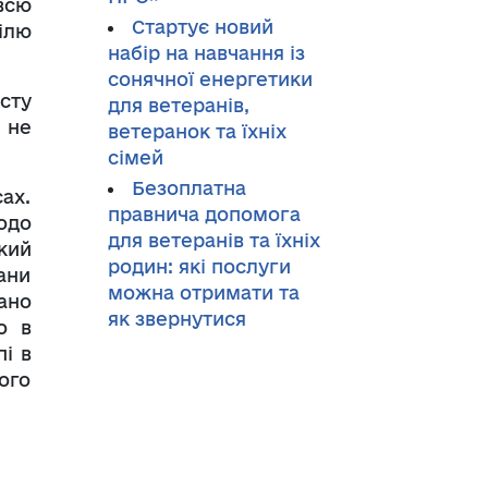
всю
Стартує новий
ілю
набір на навчання із
сонячної енергетики
сту
для ветеранів,
 не
ветеранок та їхніх
сімей
Безоплатна
ах.
правнича допомога
одо
для ветеранів та їхніх
кий
родин: які послуги
ани
можна отримати та
ано
як звернутися
о в
пі в
ого