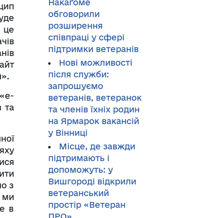
Накаґоме
цип
обговорили
уде
розширення
 це
співпраці у сфері
чів
підтримки ветеранів
нів
Нові можливості
айт
після служби:
и».
запрошуємо
«е-
ветеранів, ветеранок
 та
та членів їхніх родин
на Ярмарок вакансій
у Вінниці
ної
Місце, де завжди
ляху
підтримають і
ися
допоможуть: у
ити
Вишгороді відкрили
о з
ветеранський
 ми
простір «Ветеран
е в
ПРО»