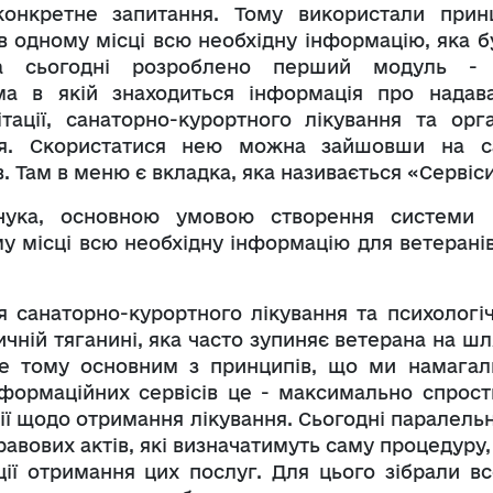
конкретне запитання. Тому використали прин
в одному місці всю необхідну інформацію, яка б
На сьогодні розроблено перший модуль -
ма в якій знаходиться інформація про надава
ітації, санаторно-курортного лікування та орга
ння. Скористатися нею можна зайшовши на с
в. Там в меню є вкладка, яка називається «Сервіс
ука, основною умовою створення системи 
у місці всю необхідну інформацію для ветеранів
я санаторно-курортного лікування та психологіч
ичній тяганині, яка часто зупиняє ветерана на ш
ме тому основним з принципів, що ми намагал
формаційних сервісів це - максимально спрост
ї щодо отримання лікування. Сьогодні паралельн
вових актів, які визначатимуть саму процедуру,
ії отримання цих послуг. Для цього зібрали вс