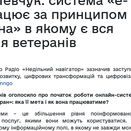
евчук: система «е-
ацює за принципом
на» в якому є вся
я ветеранів
о Радіо «Недільний навігатор» зазначив заступ
озвитку, цифрових трансформацій та цифровіза
i/mngo
нів оголосило про початок роботи онлайн-сист
ан»: яка її мета і як вона працюватиме?
еми – це збільшення рівня поінформовано
 послуг, якими вони можуть користуватися.
ому інформаційному полі, в якому не завжди мо