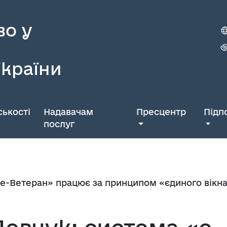
во у
України
ькості
Надавачам
Пресцентр
Підп
послуг
е-Ветеран» працює за принципом «єдиного вікна»