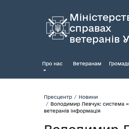
Міністерст
справах
ветеранів 
Про нас
Ветеранам
Громадс
Пресцентр
Новини
Володимир Левчук: система «
ветеранів інформація