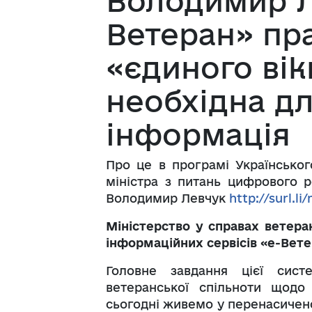
Володимир Л
Ветеран» пр
«єдиного вік
необхідна дл
інформація
Про це в програмі Українськог
міністра з питань цифрового р
Володимир Левчук
http://surl.l
Міністерство у справах ветера
інформаційних сервісів «е-Ветер
Головне завдання цієї сист
ветеранської спільноти щодо
сьогодні живемо у перенасичен