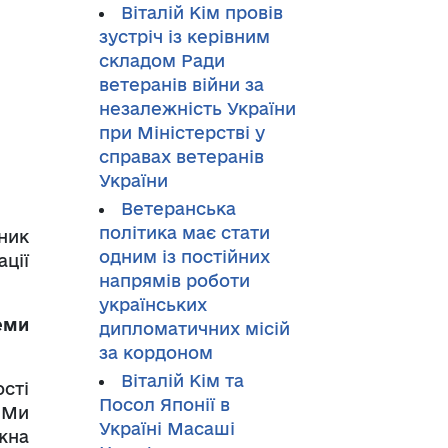
Віталій Кім провів
зустріч із керівним
складом Ради
ветеранів війни за
незалежність України
при Міністерстві у
справах ветеранів
України
Ветеранська
політика має стати
ник
одним із постійних
ції
напрямів роботи
українських
еми
дипломатичних місій
за кордоном
Віталій Кім та
сті
Посол Японії в
 Ми
Україні Масаші
жна