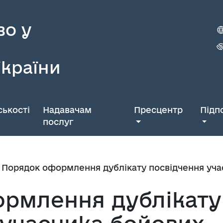
во у
України
ькості
Надавачам
Пресцентр
Підп
послуг
Порядок оформлення дублікату посвідчення уча
рмлення дублікату