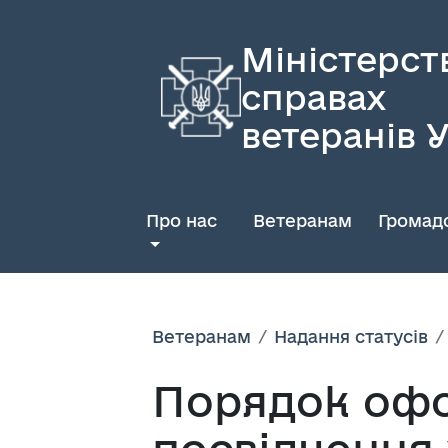
Міністерст
справах
ветеранів 
Про нас
Ветеранам
Громадс
Ветеранам
Надання статусів
Порядок офо