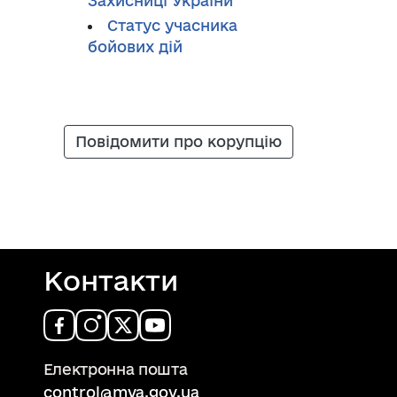
Захисниці України
Cтатус учасника
бойових дій
Повідомити про корупцію
Контакти
Електронна пошта
control@mva.gov.ua