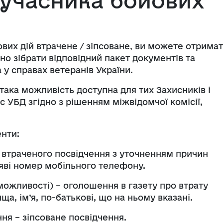
 учасника бойових
вих дій втрачене / зіпсоване, ви можете отрима
дно зібрати відповідний пакет документів та
 у справах ветеранів України.
така можливість доступна для тих Захисників і
с УБД згідно з рішенням міжвідомчої комісії,
енти:
 / втраченого посвідчення з уточненням причин
аяві номер мобільного телефону.
а можливості) – оголошення в газету про втрату
ща, ім’я, по-батькові, що на ньому вказані.
ня – зіпсоване посвідчення.