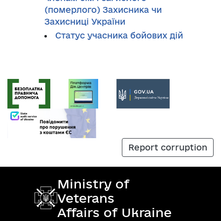
(померлого) Захисника чи
Захисниці України
Cтатус учасника бойових дій
Report corruption
Ministry of
Veterans
Affairs of Ukraine