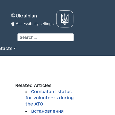
Ukrainian
Accessibility settings
tacts
Related Articles
Combatant status
for volunteers during
the ATO
Встановлення