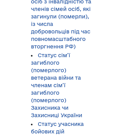
осіб з інвалідністю та
членів сімей осіб, які
загинули (померли),
із числа
добровольців під час
повномасштабного
вторгнення РФ)
Статус сім’ї
загиблого
(померлого)
ветерана війни та
членам сім’ї
загиблого
(померлого)
Захисника чи
Захисниці України
Cтатус учасника
бойових дій