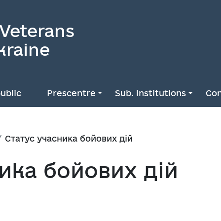
 Veterans
kraine
ublic
Prescentre
Sub. institutions
Con
Cтатус учасника бойових дій
ика бойових дій