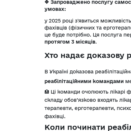
🔷
Запроваджено послугу самост
умовах:
у 2025 році з'явиться можливіст
фахівців (фізичних та ерготера
це буде потрібно. Ця послуга п
протягом 3 місяців
.
Хто надає доказову 
В Україні доказова реабілітаці
реабілітаційними командами
ме
🏥
Ці команди очолюють лікарі фі
складу обов’язково входять
ліка
терапевти, е
рготерапевти, п
сихо
фахівці.
Коли починати реабіл