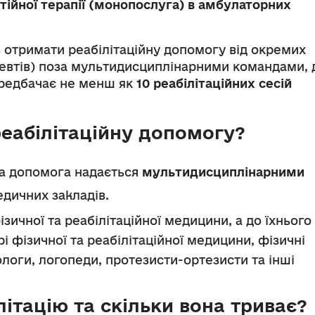
ійної терапії (монопослуга) в амбулаторних
ь отримати реабілітаційну допомогу від окремих
певтів) поза мультидисциплінарними командами, 
ередбачає не менш як
10 реабілітаційних сесій
реабілітаційну допомогу?
йна допомога надається
мультидисциплінарними
дичних закладів.
зичної та реабілітаційної медицини, а до їхнього
рі фізичної та реабілітаційної медицини, ф
ізичні
логи, л
огопеди, п
ротезисти-ортезисти та інші
ітацію та скільки вона триває?