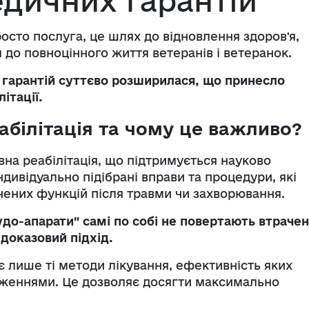
дичних гарантій
росто послуга, це шлях до відновлення здоров'я,
 до повноцінного життя ветеранів і ветеранок.
 гарантій суттєво розширилася, що принесло
ітації.
абілітація та чому це важливо?
вна реабілітація, що підтримується науково
дивідуально підібрані вправи та процедури, які
чених функцій після травми чи захворювання.
до-апарати" самі по собі не повертають втрачен
доказовий підхід.
 лише ті методи лікування, ефективність яких
женнями. Це дозволяє досягти максимально