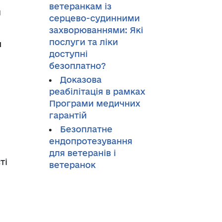
ветеранкам із
м
серцево-судинними
захворюваннями: Які
послуги та ліки
и
доступні
безоплатно?
Доказова
реабілітація в рамках
Програми медичних
гарантій
Безоплатне
ендопротезування
для ветеранів і
ті
ветеранок