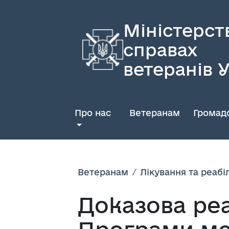
Міністерст
справах
ветеранів 
Про нас
Ветеранам
Громадс
Ветеранам
Лікування та реабіл
Доказова реа