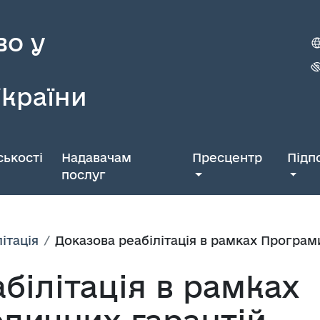
во у
України
ькості
Надавачам
Пресцентр
Підп
послуг
ітація
Доказова реабілітація в рамках Програм
білітація в рамках