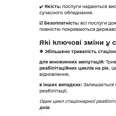
✔️
Якість:
послуги надаються вис
сучасного обладнання.
☑️
Безоплатність:
всі послуги док
повністю покриваються державо
Які ключові зміни у с
🔷
Збільшено тривалість стаціона
для множинних ампутацій:
Трив
реабілітаційних циклів на рік
. 
відновлення.
в інших випадках:
Залишається ві
реабілітації.
Один цикл стаціонарної реабілі
днів
.