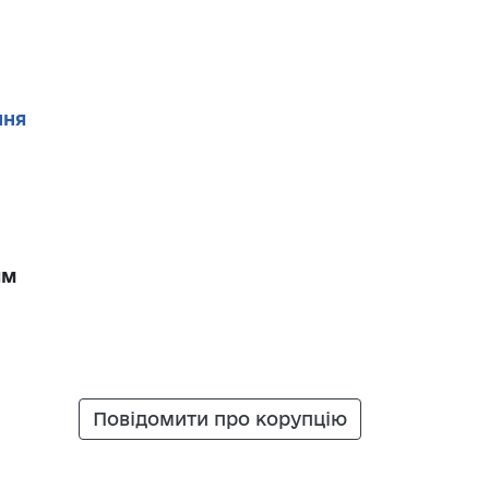
ння
ям
Повідомити про корупцію