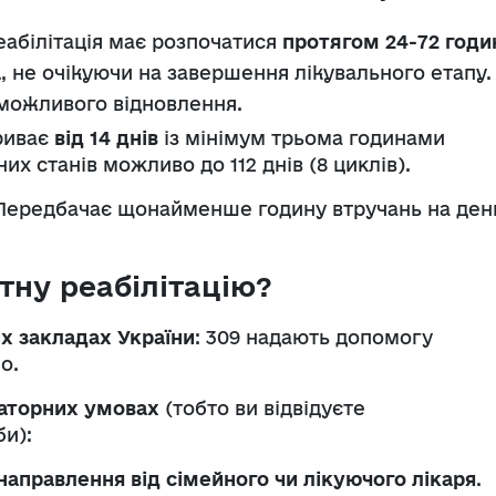
абілітація має розпочатися
протягом 24-72 годи
а
, не очікуючи на завершення лікувального етапу.
можливого відновлення.
риває
від 14 днів
із мінімум трьома годинами
х станів можливо до 112 днів (8 циклів).
ередбачає щонайменше годину втручань на ден
тну реабілітацію?
х закладах України
: 309 надають допомогу
о.
латорних умовах
(тобто ви відвідуєте
би):
аправлення від сімейного чи лікуючого лікаря
.