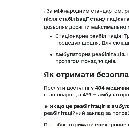
❕
За міжнародним стандартом, ре
після стабілізації стану пацієнт
дозволяє досягти максимально 
Стаціонарна реабілітація:
Т
процедур щодня. Для складни
Амбулаторна реабілітація:
П
протягом понад 14 днів.
Як отримати безопла
Послуги доступні у
484 медични
стаціонарно, а 459 — амбулаторн
🔸
Якщо це реабілітація в амбу
реабілітаційний заклад за потре
Потрібно отримати
електронне н