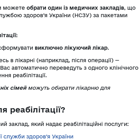
ви можете
обрати один із медичних закладів
, що
лужбою здоров’я України (НСЗУ) за пакетами
ітації:
 сформувати
виключно лікуючий лікар
.
ь в лікарні (наприклад, після операції) —
 Вас автоматично переведуть з одного клінічного
ння реабілітації.
хніх сімей
можуть обирати лікарню для
я реабілітації?
 заклад, який надає реабілітаційні послуги:
ї служби здоров’я України