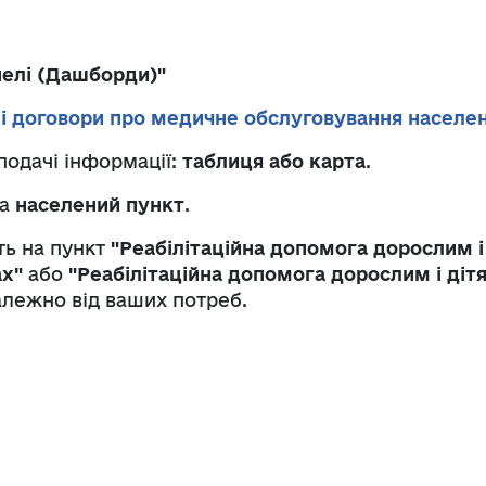
нелі (Дашборди)"
і договори про медичне обслуговування населе
подачі інформації:
таблиця або карта
.
а
населений пункт
.
ть на пункт
"Реабілітаційна допомога дорослим і
ах"
або
"Реабілітаційна допомога дорослим і діт
залежно від ваших потреб.