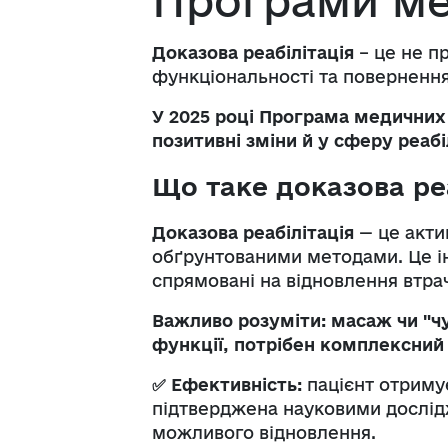
Програми ме
Доказова реабілітація
– це не п
функціональності та повернення
У 2025 році Програма медичних
позитивні зміни й у сферу реабіл
Що таке доказова ре
Доказова реабілітація
— це акти
обґрунтованими методами. Це ін
спрямовані на відновлення втра
Важливо розуміти: масаж чи "чу
функції, потрібен комплексний 
✅
Ефективність:
пацієнт отримує
підтверджена науковими дослід
можливого відновлення.