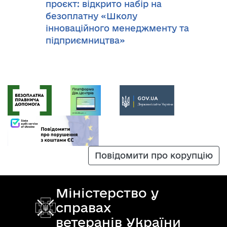
проєкт: відкрито набір на
безоплатну «Школу
інноваційного менеджменту та
підприємництва»
Повідомити про корупцію
Міністерство у
справах
ветеранів України