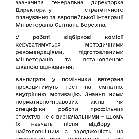
зазначила генеральна директорка
Директорату стратегічного
планування та європейської інтеграції
Мінветеранів Світлана Березіна.
У роботі відбіркові комісії
керуватимуться методичними
рекомендаціями, підготовленими
Мінветеранів та встановленою
шкалою оцінювання.
Кандидати у помічники ветерана
проходитимуть тест на емпатію,
внутрішню мотивацію. Знання ними
нормативно-правових актів чи
специфіки роботи профільних
структур не є визначальними – цьому
їх навчать після відбору -
найголовнішим є зарядженість на
виконання місії, покладеної на цю