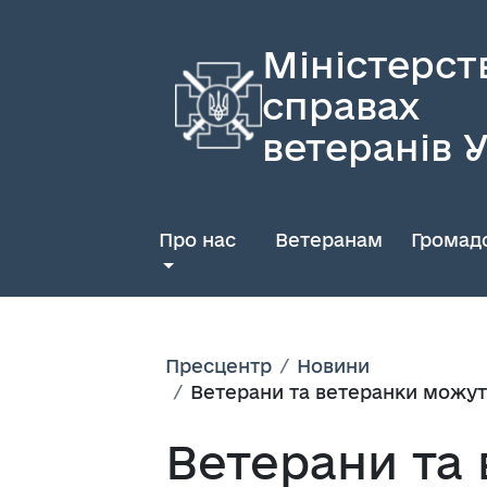
Міністерст
справах
ветеранів 
Про нас
Ветеранам
Громадс
Пресцентр
Новини
Ветерани та ветеранки можуть
Ветерани та