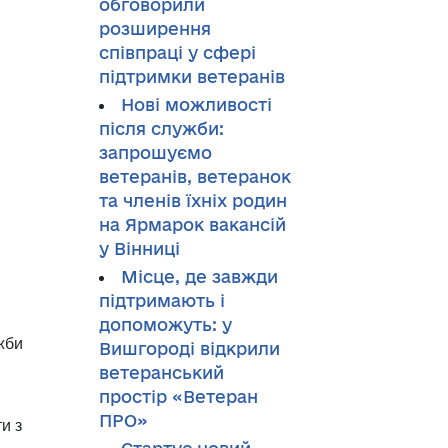
обговорили
розширення
співпраці у сфері
підтримки ветеранів
Нові можливості
після служби:
запрошуємо
ветеранів, ветеранок
та членів їхніх родин
на Ярмарок вакансій
у Вінниці
Місце, де завжди
підтримають і
допоможуть: у
жби
Вишгороді відкрили
ветеранський
простір «Ветеран
ПРО»
и з