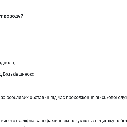
супроводу?
дності;
ед
Батьківщиною;
ти за особливих обставин під час проходження військової слу
 висококваліфіковані фахівці, які розуміють специфіку робот