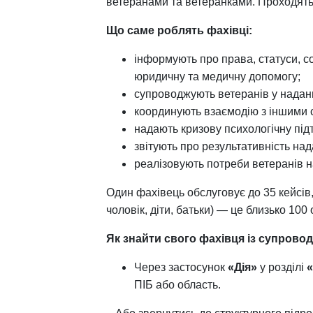
ветеранами та ветеранками. Проходять
Що саме роблять фахівці:
інформують про права, статуси, со
юридичну та медичну допомогу;
супроводжують ветеранів у наданн
координують взаємодію з іншими 
надають кризову психологічну під
звітують про результативність над
реалізовують потреби ветеранів н
Один фахівець обслуговує до 35 кейсів
чоловік, діти, батьки) — це близько 100 
Як знайти свого фахівця із супровод
Через застосунок
«Дія»
у розділі
ПІБ або область.