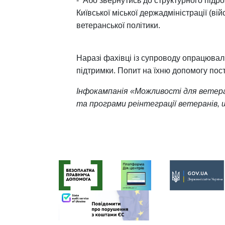
-
Або звернутись до структурного підро
Київської міської держадміністрації (вій
ветеранської політики.
Наразі фахівці із супроводу опрацювал
підтримки. Попит на їхню допомогу пост
Інфокампанія «Можливості для ветера
та програми реінтеграції ветеранів