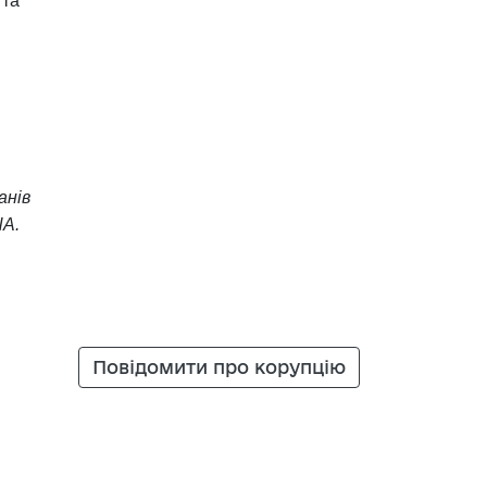
 та
анів
ША.
Повідомити про корупцію