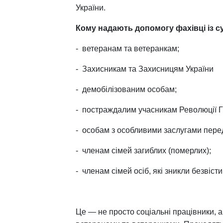
України.
Кому надають допомогу фахівці із 
-
ветеранам та ветеранкам;
-
Захисникам та Захисницям України
-
демобілізованим особам;
-
постраждалим учасникам Революції Гі
-
особам з особливими заслугами пер
-
членам сімей загиблих (померлих);
-
членам сімей осіб, які зникли безвіс
Це — не просто соціальні працівники, а