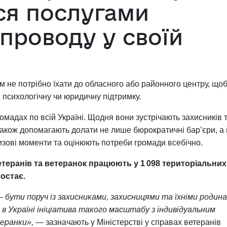
ся послугами
упроводу у своїй
м не потрібно їхати до обласного або районного центру, що
 психологічну чи юридичну підтримку.
омадах по всій Україні. Щодня вони зустрічають захисників 
 Також допомагають долати не лише бюрократичні бар’єри, а 
изові моменти та оцінюють потреби громади всебічно.
етеранів та ветеранок працюють у 1 098 територіальних
ростає.
 бути поруч із захисниками, захисницями та їхніми родина
 в Україні ініціатива такого масштабу з індивідуальним
еранки»,
— зазначають у Міністерстві у справах ветеранів