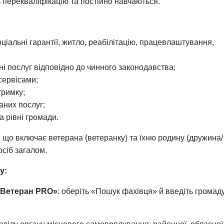
 перекваліфікацію та постійно навчаються.
ціальні гарантії, житло, реабілітацію, працевлаштування,
і послуг відповідно до чинного законодавства;
сервісами;
тримку;
аних послуг;
а рівні громади.
, що включає ветерана (ветеранку) та їхню родину (дружина/
осіб загалом.
у:
«Ветеран PRO»
: оберіть «Пошук фахівця» й введіть громаду