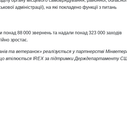
зділу органу місцевого самоврядування, районної, обласної
ськової адміністрації), на які покладено функції з питань
и по
над 88 000 звернень та надали понад 323 000 заходів
ійно зростає.
нів та ветеранок» реалізується у партнерстві Мінветер
, що втілюється IREX за підтримки Держдепартаменту С