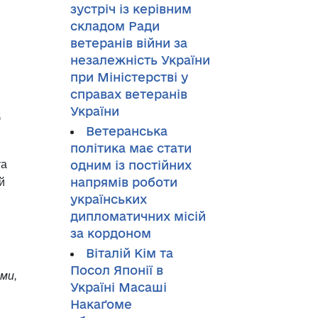
зустріч із керівним
складом Ради
ветеранів війни за
незалежність України
при Міністерстві у
справах ветеранів
України
б
Ветеранська
політика має стати
та
одним із постійних
напрямів роботи
й
українських
дипломатичних місій
за кордоном
Віталій Кім та
Посол Японії в
ми,
Україні Масаші
Накаґоме