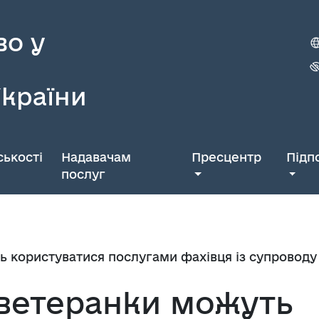
во у
України
ькості
Надавачам
Пресцентр
Підп
послуг
 користуватися послугами фахівця із супроводу 
 ветеранки можуть