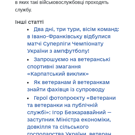
в яких такі військовослужбовці проходять
службу.
Інші статті
Два дні, три тури, вісім команд:
в Івано-Франківську відбулися
матчі Суперліги Чемпіонату
України з ампфутболу!
Запрошуємо на ветеранські
спортивні змагання
«Карпатський виклик»
Як ветеранам й ветеранкам
знайти фахівця із супроводу
Герої фотопроєкту «Ветерани
та ветеранки на публічній
службі»: Ігор Безкаравайний —
заступник Міністра економіки,
довкілля та сільського
господарства України, ветеран