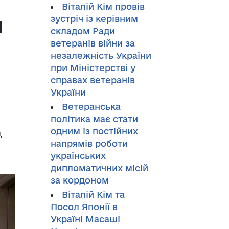
Віталій Кім провів
и
зустріч із керівним
складом Ради
ветеранів війни за
незалежність України
при Міністерстві у
справах ветеранів
України
Ветеранська
політика має стати
одним із постійних
д
напрямів роботи
українських
дипломатичних місій
за кордоном
Віталій Кім та
Посол Японії в
Україні Масаші