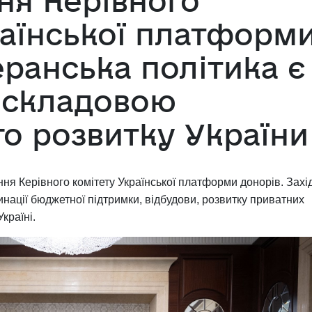
ння Керівного
раїнської платформ
еранська політика є
 складовою
о розвитку України
ання Керівного комітету Української платформи донорів. Захі
ації бюджетної підтримки, відбудови, розвитку приватних
країні.