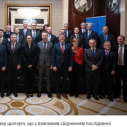
иці цьогоріч, що є важливим свідченням послідовної