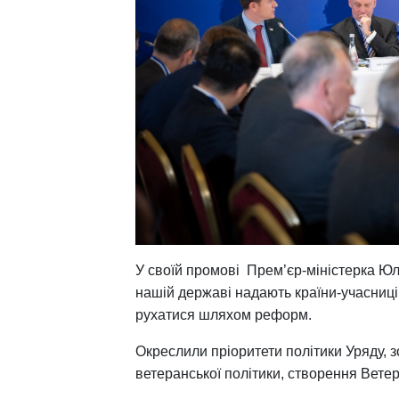
У своїй промові Прем’єр-міністерка Юл
нашій державі надають країни-учасниці
рухатися шляхом реформ.
Окреслили пріоритети політики Уряду, з
ветеранської політики, створення Вете