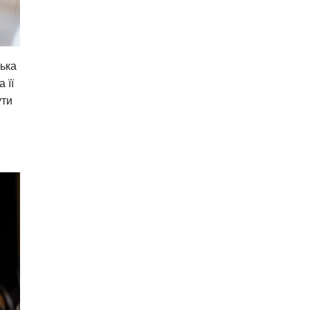
ька
 її
ути