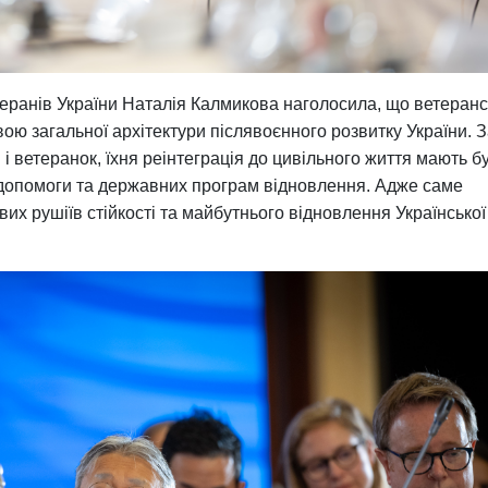
еранів України Наталія Калмикова наголосила, що ветеранс
ою загальної архітектури післявоєнного розвитку України. За
і ветеранок, їхня реінтеграція до цивільного життя мають б
ї допомоги та державних програм відновлення. Адже саме
вих рушіїв стійкості та майбутнього відновлення Української