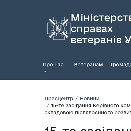
Міністерст
справах
ветеранів 
Про нас
Ветеранам
Громадс
Пресцентр
Новини
15-те засідання Керівного ко
складовою післявоєнного розвит