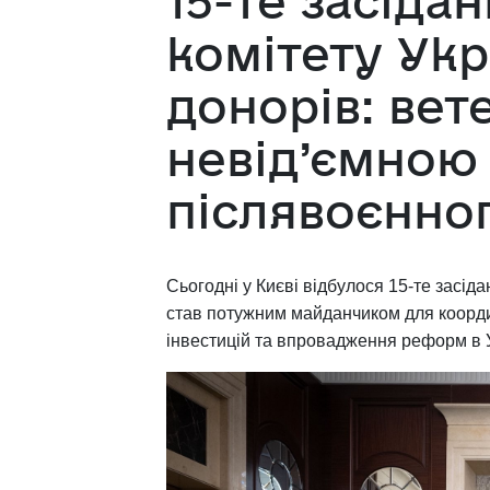
15-те засіда
комітету Ук
донорів: вет
невід’ємною
післявоєнног
Сьогодні у Києві відбулося 15-те засід
став потужним майданчиком для координ
інвестицій та впровадження реформ в У