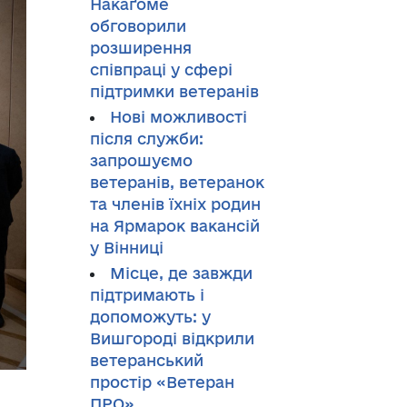
Накаґоме
обговорили
розширення
співпраці у сфері
підтримки ветеранів
Нові можливості
після служби:
запрошуємо
ветеранів, ветеранок
та членів їхніх родин
на Ярмарок вакансій
у Вінниці
Місце, де завжди
підтримають і
допоможуть: у
Вишгороді відкрили
ветеранський
простір «Ветеран
ПРО»