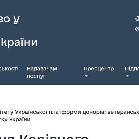
во у
України
ькості
Надавачам
Пресцентр
Підп
послуг
мітету Української платформи донорів: ветеранськ
ку України