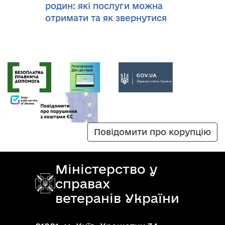
родин: які послуги можна
отримати та як звернутися
Повідомити про корупцію
Міністерство у
справах
ветеранів України