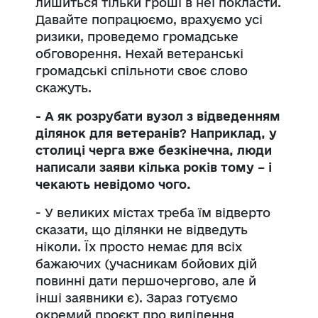
лишиться тільки гроші в неї покласти.
Давайте попрацюємо, врахуємо усі
ризики, проведемо громадське
обговорення. Нехай ветеранські
громадські спільноти своє слово
скажуть.
- А як розрубати вузол з відведенням
ділянок для ветеранів? Наприклад, у
столиці черга вже безкінечна, люди
написали заяви кілька років тому – і
чекають невідомо чого.
- У великих містах треба їм відверто
сказати, що ділянки не відведуть
ніколи. Їх просто немає для всіх
бажаючих (учасникам бойових дій
повинні дати першочергово, але й
інші заявники є). Зараз готуємо
окремий проєкт про виділення