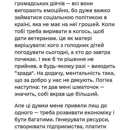
громадських діячів — всі вони
вигорають емоційно, бо дуже важко
займатися соціальною політикою в
країні, яка не має на неї грошей. Коли
тобі треба виривати в когось, щоб
дати ветеранам. Це як матері
вирішувати: кого з голодних дітей
погодувати сьогодні, а хто до завтра
почекає. І яке б ти рішення не
прийняв, в будь-якому разі – виходить
“зрада”. На додачу, ментальність така,
що за добро у нас не дякують. Логіка
наступна: ти дав мені шматочок —
значить, собі вкрав ще більший.
Але ці думки мене привели лиш до
одного — треба розвивати економіку і
бути багатими. Генерувати ресурси,
створювати підприємства, платити