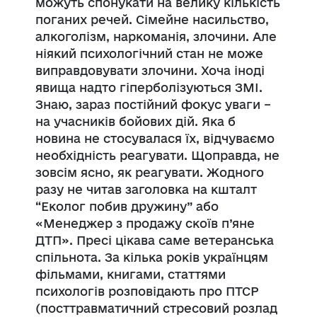
можуть спонукати на велику кількість
поганих речей. Сімейне насильство,
алкоголізм, наркоманія, злочини. Але
ніякий психологічний стан не може
виправдовувати злочини. Хоча іноді
явища надто гіперболізуються ЗМІ.
Знаю, зараз постійний фокус уваги –
на учасників бойових дій. Яка б
новина не стосувалася їх, відчуваємо
необхідність реагувати. Щоправда, не
зовсім ясно, як реагувати. Жодного
разу не читав заголовка на кшталт
“Еколог побив дружину” або
«Менеджер з продажу скоїв п’яне
ДТП». Пресі цікава саме ветеранська
спільнота. За кілька років українцям
фільмами, книгами, статтями
психологів розповідають про ПТСР
(посттравматичний стресовий розлад