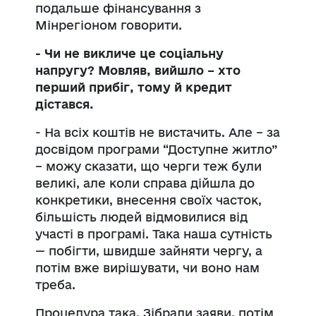
подальше фінансування з
Мінрегіоном говорити.
- Чи не викличе це соціальну
напругу? Мовляв, вийшло – хто
перший прибіг, тому й кредит
дістався.
- На всіх коштів не вистачить. Але – за
досвідом програми “Доступне житло”
– можу сказати, що черги теж були
великі, але коли справа дійшла до
конкретики, внесення своїх часток,
більшість людей відмовилися від
участі в програмі. Така наша сутність
— побігти, швидше зайняти чергу, а
потім вже вирішувати, чи воно нам
треба.
Процедура така. Зібрали заяви, потім