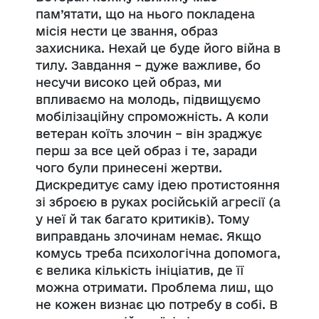
пам’ятати, що на нього покладена
місія нести це звання, образ
захисника. Нехай це буде його війна в
тилу. Завдання – дуже важливе, бо
несучи високо цей образ, ми
впливаємо на молодь, підвищуємо
мобілізаційну спроможність. А коли
ветеран коїть злочин – він зраджує
перш за все цей образ і те, заради
чого були принесені жертви.
Дискредитує саму ідею протистояння
зі зброєю в руках російській агресії (а
у неї й так багато критиків). Тому
виправдань злочинам немає. Якщо
комусь треба психологічна допомога,
є велика кількість ініціатив, де її
можна отримати. Проблема лиш, що
не кожен визнає цю потребу в собі. В