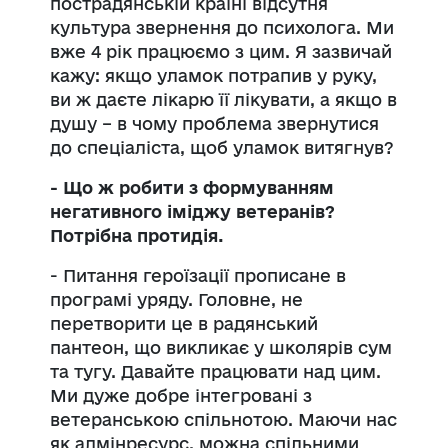
пострадянській країні відсутня
культура звернення до психолога. Ми
вже 4 рік працюємо з цим. Я зазвичай
кажу: якщо уламок потрапив у руку,
ви ж даєте лікарю її лікувати, а якщо в
душу – в чому проблема звернутися
до спеціаліста, щоб уламок витягнув?
- Що ж робити з формуванням
негативного іміджу ветеранів?
Потрібна протидія.
- Питання героїзації прописане в
програмі уряду. Головне, не
перетворити це в радянський
пантеон, що викликає у школярів сум
та тугу. Давайте працювати над цим.
Ми дуже добре інтегровані з
ветеранською спільнотою. Маючи нас
як адмінресурс, можна спільними