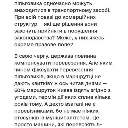
пільговика одночасно можуть
знаходитися в транспортному засобі.
При всій повазі до комерційних
структур — які ще рішення вони
захочуть прийняти в порушення
законодавства? Може, у них якесь
окреме правове поле?
В свою чергу, держава повинна
компенсувати перевезення. Але яким
чином фіксувати перевезення
пільговиків, якщо в маршрутці не
дають квитків? Я ось читав днями —
60% маршруток Києва їздять згідно з
угодами, термін дії яких сплив кілька
років тому. А дехто взагалі не є
перевізниками, бо не має ніяких
стосунків із муніципалітетом. Це
просто машини, які перевозять 5-