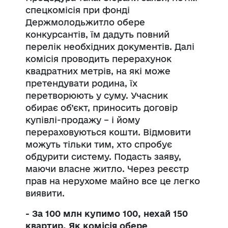
спецкомісія при фонді
Держмолодьжитло обере
конкурсантів, їм дадуть повний
перелік необхідних документів. Далі
комісія проводить перерахунок
квадратних метрів, на які може
претендувати родина, їх
перетворюють у суму. Учасник
обирає об’єкт, приносить договір
купівлі-продажу – і йому
перераховуються кошти. Відмовити
можуть тільки тим, хто спробує
обдурити систему. Подасть заяву,
маючи власне житло. Через реєстр
прав на нерухоме майно все це легко
виявити.
- За 100 млн купимо 100, нехай 150
квартир. Як комісія обере