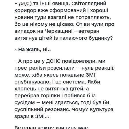
–
ред
.) та інші явища. Світоглядний
коридор вже сформований і хороші
новини туди взагалі не потрапляють,
бо це нікому не цікаво. От ви чули про
випадок на Черкащині – ветеран
витягнув дітей із палаючого будинку?
- На жаль, ні..
- А про це у ДСНС повідомляли, ми
прес-релізи розсилали — нуль реакції,
може, хіба якесь локальне ЗМІ
опублікувало. І це система. Якби
хлопець не витягнув дітей, а
перебрав горілки і побився б із
сусідом — мені здається, тоді був би
суспільний резонанс. Чому? Культура
зради в ЗМІ…
Ветеран кожну хвилину має