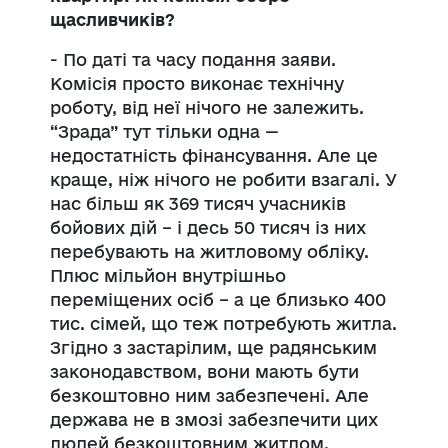
щасливчиків?
- По даті та часу подання заяви.
Комісія просто виконає технічну
роботу, від неї нічого не залежить.
“Зрада” тут тільки одна —
недостатність фінансування. Але це
краще, ніж нічого не робити взагалі. У
нас більш як 369 тисяч учасників
бойових дій – і десь 50 тисяч із них
перебувають на житловому обліку.
Плюс мільйон внутрішньо
переміщених осіб – а це близько 400
тис. сімей, що теж потребують житла.
Згідно з застарілим, ще радянським
законодавством, вони мають бути
безкоштовно ним забезпечені. Але
держава не в змозі забезпечити цих
людей безкоштовним житлом.