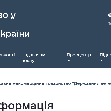
во у
України
ькості
Надавачам
Пресцентр
Підп
послуг
авне некомерційне товариство “Державний вете
нформація