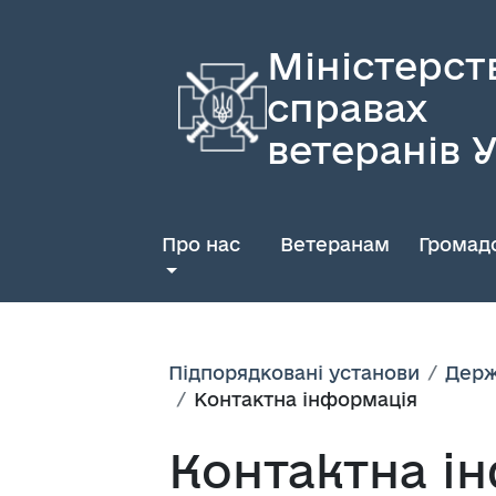
Міністерст
справах
ветеранів 
Про нас
Ветеранам
Громадс
Підпорядковані установи
Держ
Контактна інформація
Контактна і