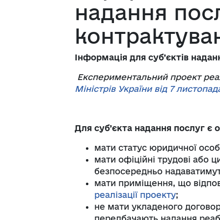
надання пос
контрактува
Інформація для суб’єктів нада
Експериментальний проект реал
Міністрів України від 7 листопада
Для суб’єкта надання послуг є 
мати статус юридичної особ
мати офіційні трудові або ц
безпосередньо надаватимут
мати приміщення, що відпові
реалізації проекту
;
не мати укладеного договор
передбачають надання реабі