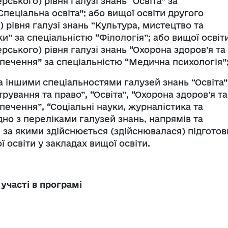
рського) рівня галузі знань “Освіта” за
Спеціальна освіта”; або вищої освіти другого
) рівня галузі знань “Культура, мистецтво та
ки” за спеціальністю “Філологія”; або вищої освіт
ерського) рівня галузі знань “Охорона здоров’я та
печення” за спеціальністю “Медична психологія”
за іншими спеціальностями галузей знань “Освіта”
трування та право”, “Освіта”, “Охорона здоров’я та
печення”, “Соціальні науки, журналістика та
дно з переліками галузей знань, напрямів та
 за якими здійснюється (здійснювалася) підготов
ї освіти у закладах вищої освіти.
участі в програмі