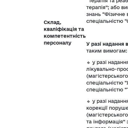
“Терапія та реа
терапія”; або в
знань “Фізичне 
спеціальністю “О
Склад,
кваліфікація та
компетентність
персоналу
У разі надання 
таким вимогам:
🔹 у разі надан
лікувально-проф
(магістерського
спеціальністю “
спеціальністю “
🔹 у разі надан
корекції поруше
(магістерського
та інформація” 