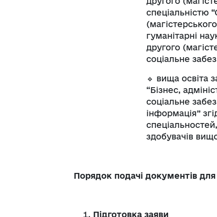
другого (магісте
спеціальністю “
(магістерського
гуманітарні нау
другого (магіст
соціальне забез
🔹 вища освіта 
“Бізнес, адмініс
соціальне забез
інформація” згі
спеціальностей,
здобувачів вищо
Порядок подачі документів для 
Підготовка заяви