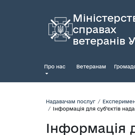
Міністерст
справах
ветеранів 
Про нас
Ветеранам
Громадс
Надавачам послуг
Експеримен
Інформація для суб’єктів над
Інформація д