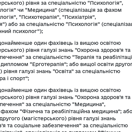
ерського) рівня за спеціальністю “Психологія”,
огія” чи “Медицина” (спеціалізація за фахом
огія”, “Психотерапія”, “Психіатрія”,
я”) або за спеціальністю “Психологія” (спеціаліза
чний психолог”);
 щонайменше один фахівець із вищою освітою
ерського) рівня галузі знань “Охорона здоров’я та
печення” за спеціальністю “Терапія та реабілітаці
а дипломом “Ерготерапія”; або вищої освіти друго
 рівня галузі знань “Освіта” за спеціальністю
а і спорт”;
 щонайменше один фахівець із вищою освітою
ерського) рівня галузі знань “Охорона здоров’я та
печення” за спеціальністю “Медицина”,
а фахом “Фізична та реабілітаційна медицина”; аб
ругого (магістерського) рівня галузі знань
’я та соціальне забезпечення” за спеціальністю