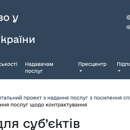
во у
України
ькості
Надавачам
Пресцентр
Підп
послуг
тальний проект з надання послуг з посилення 
ання послуг щодо контрактування
ля суб’єктів