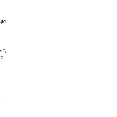
ція
я”,
го
о