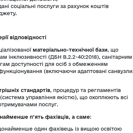
ані соціальні послуги за рахунок коштів
джету.
рії відповідності
ціалізованої
матеріально-технічної бази
, що
ам інклюзивності (ДБН В.2.2-40:2018), санітарним
гам доступності для осіб з обмеженням
функціонування (включаючи адаптовані санвузли
трішніх стандартів
, процедур та регламентів
(система управління якістю), що охоплюють всі
 отримувачами послуг.
найменше п’ять фахівців, а саме
:
 щонайменше один фахівець із вищою освітою