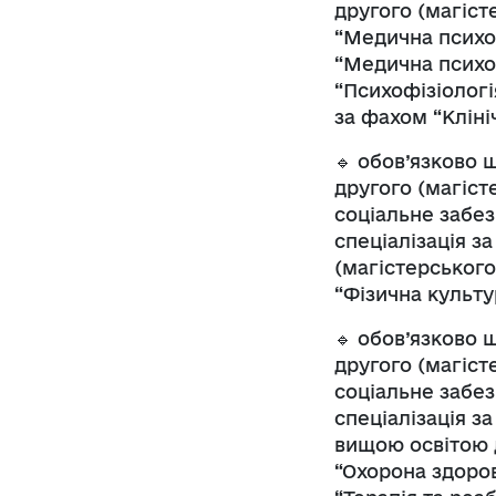
другого (магіст
“Медична психол
“Медична психол
“Психофізіологі
за фахом “Кліні
🔹 обов’язково
другого (магіст
соціальне забез
спеціалізація з
(магістерського)
“Фізична культур
🔹 обов’язково
другого (магіст
соціальне забез
спеціалізація з
вищою освітою д
“Охорона здоров