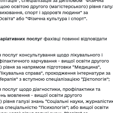
білітація”, спеціалізація за дипломом “Фізична
ищою освітою другого (магістерського) рівня галу
виховання, спорт і здоров’я людини” за
світа” або “Фізична культура і спорт”.
варіативних послуг
фахівці повинні відповідати
ня послуг консультування щодо лікувального і
ілактичного харчування - вищої освіти другого
) рівня за напрямом підготовки “Медицина”,
Лікувальна справа”, проходження інтернатури за
Терапія” з вступною спеціалізацією “Дієтологія”;
ня послуг щодо діагностики, профілактики та
нь мовлення - вищої освіти другого
) рівня галузі знань “Соціальні науки, журналісти
за спеціальністю “Психологія”; або вищої освіти