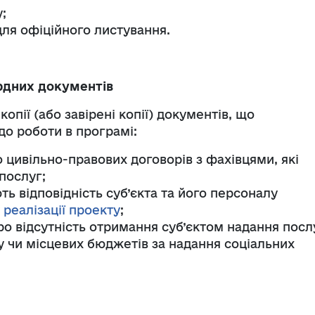
;
ля офіційного листування.
рдних документів
опії (або завірені копії) документів, що
до роботи в програмі:
о цивільно-правових договорів з фахівцями, які
послуг;
ь відповідність суб’єкта та його персоналу
реалізації проекту
;
ро відсутність отримання суб’єктом надання посл
 чи місцевих бюджетів за надання соціальних