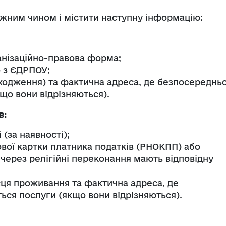
жним чином і містити наступну інформацію:
анізаційно-правова форма;
о з ЄДРПОУ;
ходження) та фактична адреса, де безпосереднь
що вони відрізняються).
в:
 (за наявності);
вої картки платника податків (РНОКПП) або
кі через релігійні переконання мають відповідну
ця проживання та фактична адреса, де
ся послуги (якщо вони відрізняються).