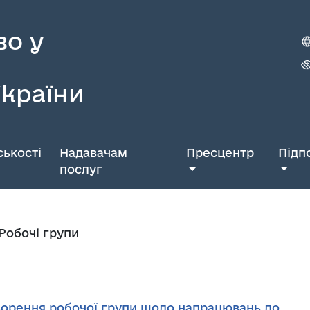
во у
України
ькості
Надавачам
Пресцентр
Підп
послуг
Робочі групи
утворення робочої групи щодо напрацювань до