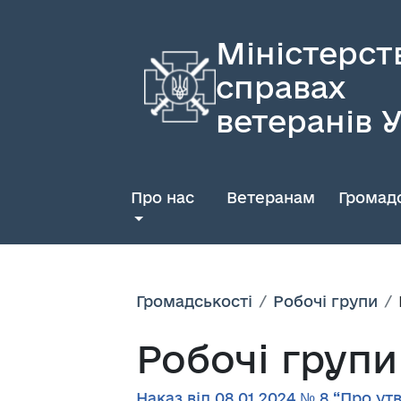
Міністерст
справах
ветеранів 
Про нас
Ветеранам
Громадс
Громадськості
Робочі групи
Робочі групи
Наказ від 08.01.2024 № 8 “Про 