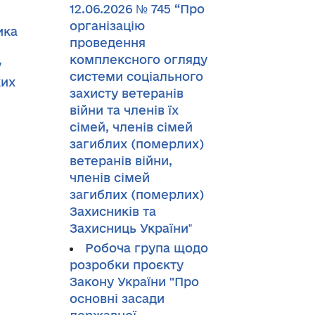
12.06.2026 № 745 “Про
організацію
ика
проведення
комплексного огляду
у
системи соціального
ких
захисту ветеранів
війни та членів їх
сімей, членів сімей
загиблих (померлих)
ветеранів війни,
членів сімей
загиблих (померлих)
Захисників та
Захисниць Україниˮ
Робоча група щодо
розробки проєкту
Закону України "Про
основні засади