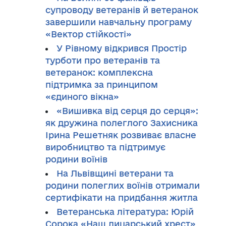
супроводу ветеранів й ветеранок
завершили навчальну програму
«Вектор стійкості»
У Рівному відкрився Простір
турботи про ветеранів та
ветеранок: комплексна
підтримка за принципом
«єдиного вікна»
«Вишивка від серця до серця»:
як дружина полеглого Захисника
Ірина Решетняк розвиває власне
виробництво та підтримує
родини воїнів
На Львівщині ветерани та
родини полеглих воїнів отримали
сертифікати на придбання житла
Ветеранська література: Юрій
Сорока «Наш лицарський хрест»