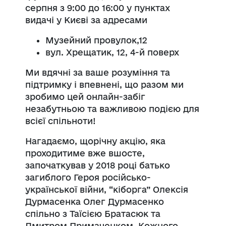
серпня з 9:00 до 16:00 у пунктах
видачі у Києві за адресами
Музейний провулок,12
вул. Хрещатик, 12, 4-й поверх
Ми вдячні за ваше розуміння та
підтримку і впевнені, що разом ми
зробимо цей онлайн-забіг
незабутньою та важливою подією для
всієї спільноти!
Нагадаємо, щорічну акцію, яка
проходитиме вже вшосте,
започаткував у 2018 році батько
загиблого Героя російсько-
української війни, “кіборга” Олексія
Дурмасенка Олег Дурмасенко
спільно з Таїсією Братасюк та
Дмитром Примаченком. Кожного