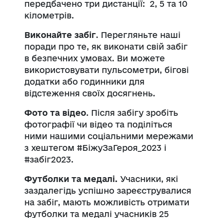
передбачено три дистанції: 2, 5 та 10
кілометрів.
Виконайте забіг
. Перегляньте наші
поради про те, як виконати свій забіг
в безпечних умовах. Ви можете
використовувати пульсометри, бігові
додатки або годинники для
відстеження своїх досягнень.
Фото та відео
. Після забігу зробіть
фотографії чи відео та поділіться
ними нашими соціальними мережами
з хештегом #БіжуЗаГероя_2023 і
#забіг2023.
Футболки та медалі.
Учасники, які
заздалегідь успішно зареєструвалися
на забіг, мають можливість отримати
футболки та медалі учасників 25