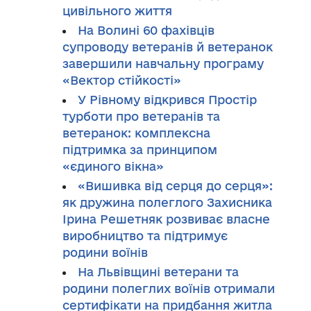
цивільного життя
На Волині 60 фахівців
супроводу ветеранів й ветеранок
завершили навчальну програму
«Вектор стійкості»
У Рівному відкрився Простір
турботи про ветеранів та
ветеранок: комплексна
підтримка за принципом
«єдиного вікна»
«Вишивка від серця до серця»:
як дружина полеглого Захисника
Ірина Решетняк розвиває власне
виробництво та підтримує
родини воїнів
На Львівщині ветерани та
родини полеглих воїнів отримали
сертифікати на придбання житла