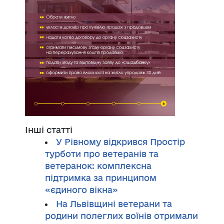
Інші статті
У Рівному відкрився Простір
турботи про ветеранів та
ветеранок: комплексна
підтримка за принципом
«єдиного вікна»
На Львівщині ветерани та
родини полеглих воїнів отримали