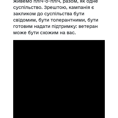
живемо пліч-о-пліч, разом, як одне
суспільство. Зрештою, кампанія є
закликом до суспільства бути
свідомим, бути толерантними, бути
готовим надати підтримку: ветеран
може бути схожим на вас.