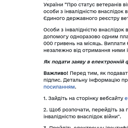
України “Про статус ветеранів ві
особи з інвалідністю внаслідок ві
Єдиного державного реєстру вет
Особи з інвалідністю внаслідок 
допомогу одноразово одним плат
000 гривень на місяць. Виплати
незалежно від отримання ними 
Як подати заяву в електронній 
Важливо!
Перед тим, як подават
підпис. Детальну інформацію про
посиланням
.
1. Зайдіть на сторінку вебсайту
e
2. Щоб розпочати, перейдіть за
інвалідністю внаслідок війни".
3. Пройдіть електронну ідентиф