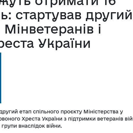
жуть отримати 16
ь: стартував другий
 Мінветеранів і
реста України
 другий етап спільного проєкту Міністерства у
рвоного Хреста України з підтримки ветеранів вій
І групи внаслідок війни.