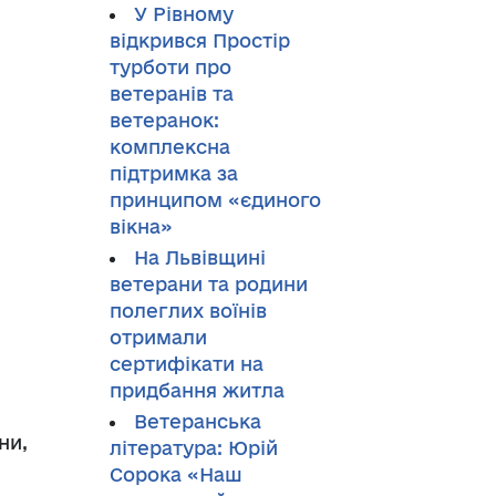
У Рівному
відкрився Простір
турботи про
ветеранів та
ветеранок:
комплексна
підтримка за
принципом «єдиного
вікна»
На Львівщині
ветерани та родини
полеглих воїнів
отримали
сертифікати на
придбання житла
Ветеранська
ни,
література: Юрій
Сорока «Наш