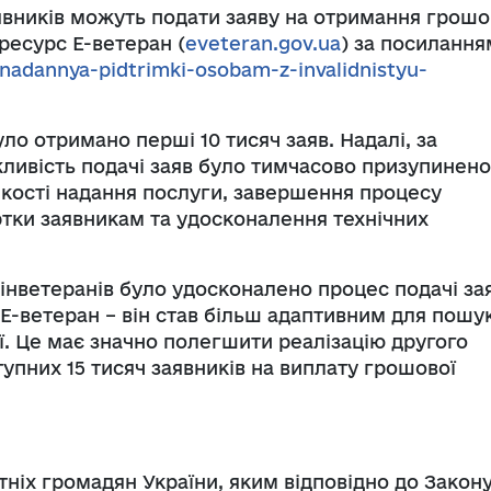
аявників можуть подати заяву на отримання грошо
ресурс Е-ветеран (
eveteran.gov.ua
) за посилання
/nadannya-pidtrimki-osobam-z-invalidnistyu-
ло отримано перші 10 тисяч заяв. Надалі, за
ливість подачі заяв було тимчасово призупинено
кості надання послуги, завершення процесу
ртки заявникам та удосконалення технічних
інветеранів було удосконалено процес подачі зая
Е-ветеран – він став більш адаптивним для пошук
ї. Це має значно полегшити реалізацію другого
упних 15 тисяч заявників на виплату грошової
ніх громадян України, яким відповідно до Закон