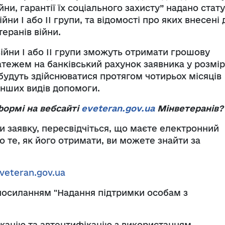
йни, гарантії їх соціального захисту” надано стат
йни І або ІІ групи, та відомості про яких внесені 
еранів війни.
війни І або ІІ групи зможуть отримати грошову
ежем на банківський рахунок заявника у розмір
 будуть здійснюватися протягом чотирьох місяців
інших видів допомоги.
формі на вебсайті
eveteran.gov.ua
Мінветеранів?
и заявку, пересвідчіться, що маєте електронний
 те, як його отримати, ви можете знайти за
veteran.gov.ua
 посиланням "Надання підтримки особам з
ікацію та автентифікацію з використанням