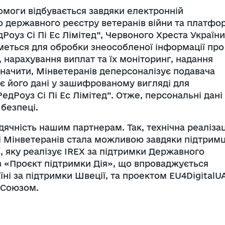
моги відбувається завдяки електронній
о державного реєстру ветеранів війни та платфо
Роуз Сі Пі Ес Лімітед”, Червоного Хреста України
еться для обробки знеособленої інформації про
 нарахування виплат та їх моніторинг, надання
значити, Мінветеранів деперсоналізує подавача
ає його дані у зашифрованому вигляді для
едРоуз Сі Пі Ес Лімітед”. Отже, персональні дані
безпеці.
ячність нашим партнерам. Так, технічна реалізац
і Мінветеранів стала можливою завдяки підтримц
, яку реалізує IREX за підтримки Державного
з «Проєкт підтримки Дія», що впроваджується
і за підтримки Швеції, та проектом EU4DigitalUA
 Союзом.