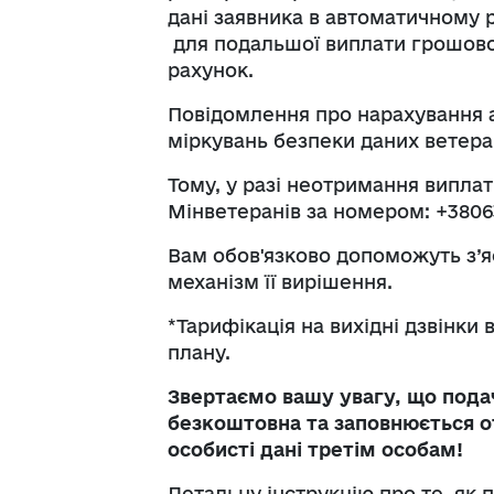
дані заявника в автоматичному 
для подальшої виплати грошової
рахунок.
Повідомлення про нарахування а
міркувань безпеки даних ветеран
Тому, у разі неотримання випла
Мінветеранів за номером: +3806
Вам обов'язково допоможуть з’
механізм її вирішення.
*Тарифікація на вихідні дзвінки
плану.
Звертаємо вашу увагу, що пода
безкоштовна та заповнюється о
особисті дані третім особам!
Детальну інструкцію про те, як п