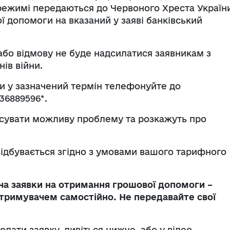
режимі передаються до Червоного Хреста Україн
 допомоги на вказаний у заяві банківський
бо відмову не буде надсилатися заявникам з
ів війни.
ти у зазначений термін телефонуйте до
36889596*.
ясувати можливу проблему та розкажуть про
 відбувається згідно з умовами вашого тарифного
ча заявки на отримання грошової допомоги –
тримувачем самостійно. Не передавайте свої
одати заявку, дивіться нижче, або у відео