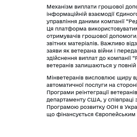
Механізм виплати грошової допо
інформаційній взаємодії Єдиног
управління даними компанії “Ред
Ця платформа використовуватим
отримувачів грошової допомоги,
звітних матеріалів. Важливо від
заяви як ветерана війни і перед
здійснення виплат до компанії “Р
ветеранів залишаються у повній 
Мінветеранів висловлює щиру вд
автоматичної послуги на сторон
Програми реінтеграції ветеранів
департаменту США, у співпраці 
Програмою розвитку ООН в Україн
що фінансується Європейським