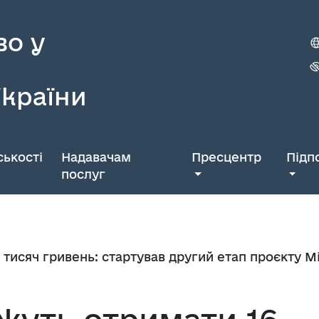
во у
України
ькості
Надавачам
Пресцентр
Підп
послуг
тисяч гривень: стартував другий етап проєкту М