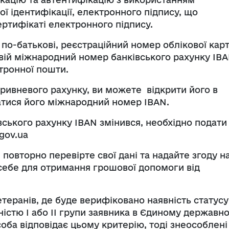
ї ідентифікації, електронного підпису, що
ертифікаті електронного підпису.
, по-батькові, реєстраційний номер облікової кар
свій міжнародний номер банківського рахунку IBA
тронної пошти.
гривневого рахунку, ви можете відкрити його в
натися його міжнародний номер IBAN.
ького рахунку IBAN змінився, необхідно подати
gov.ua
, повторно перевірте свої дані та надайте згоду н
себе для отримання грошової допомоги від
етеранів, де буде верифіковано наявність статусу
дністю І або ІІ групи заявника в Єдиному державн
соба відповідає цьому критерію, тоді знеособлені