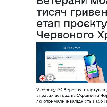
Ветерани мо
тисяч гривен
етап проєкту
Червоного Х
У середу, 22 березня, стартував
справах ветеранів України та Че
які отримали інвалідність І або І