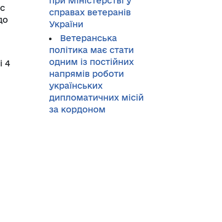
при Міністерстві у
ус
справах ветеранів
до
України
Ветеранська
політика має стати
одним із постійних
і 4
напрямів роботи
українських
дипломатичних місій
за кордоном