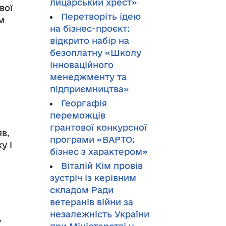
лицарський хрест»
вої
Перетворіть ідею
м
на бізнес-проєкт:
відкрито набір на
безоплатну «Школу
інноваційного
менеджменту та
підприємництва»
Георгафія
переможців
грантової конкурсної
в,
програми «ВАРТО:
у і
бізнес з характером»
Віталій Кім провів
зустріч із керівним
складом Ради
ветеранів війни за
незалежність України
у