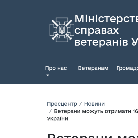
Міністерст
справах
ветеранів 
Про нас
Ветеранам
Громадс
Пресцентр
Новини
Ветерани можуть отримати 16 
України