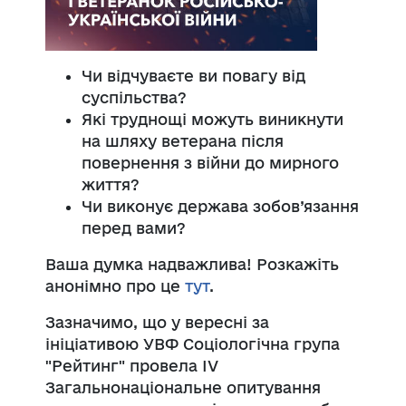
Чи відчуваєте ви повагу від
суспільства?
Які труднощі можуть виникнути
на шляху ветерана після
повернення з війни до мирного
життя?
Чи виконує держава зобов’язання
перед вами?
Ваша думка надважлива! Розкажіть
анонімно про це
тут
.
Зазначимо, що у вересні за
ініціативою УВФ Соціологічна група
"Рейтинг" провела ІV
Загальнонаціональне опитування