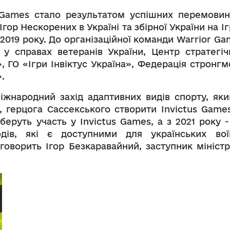
 Games стало результатом успішних перемовин
Ігор Нескорених в Україні та збірної України на І
з 2019 року. До організаційної команди Warrior G
о у справах ветеранів України, Центр стратегіч
, ГО «Ігри Інвіктус Україна», Федерація стронгм
.
іжнародний захід адаптивних видів спорту, яки
, герцога Сассекського створити Invictus Games
беруть участь у Invictus Games, а з 2021 року -
дів, які є доступними для українських воїн
говорить Ігор Безкаравайний, заступник міністр