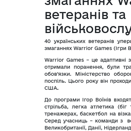
змаганнях W
ветеранів та
військовосл
40 українських ветеранів упе
змаганнях Warrior Games (Ігри В
Warrior Games – це адаптивні з
отримали поранення, були тра
обов’язки. Міністерство обо
поспіль. Цього року він проход
США
.
До програми Ігор Воїнів входят
стрільба, легка атлетика (біг
тренажерах, баскетбол на візках
Серед учасниць – команди з вос
Великобританії, Данії, Нідерланді