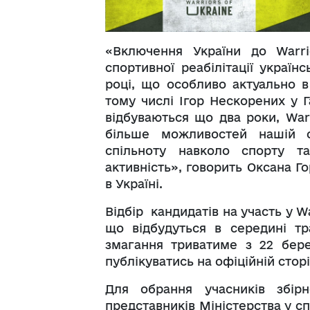
«Включення України до Warr
спортивної реабілітації україн
році, що особливо актуально в
тому числі Ігор Нескорених у Га
відбуваються що два роки, Wa
більше можливостей нашій ор
спільноту навколо спорту та
активність», говорить Оксана Г
в Україні.
Відбір кандидатів на участь у 
що відбудуться в середині тра
змагання триватиме з 22 бере
публікуватись на офіційній стор
Для обрання учасників збірн
представників Міністерства у сп