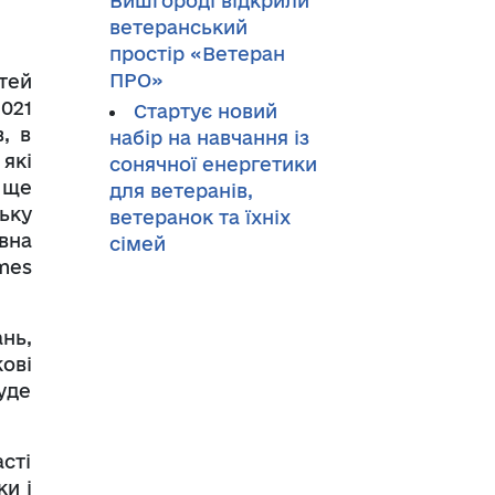
Вишгороді відкрили
ветеранський
простір «Ветеран
ПРО»
тей
021
Стартує новий
, в
набір на навчання із
 які
сонячної енергетики
 ще
для ветеранів,
ьку
ветеранок та їхніх
вна
сімей
mes
нь,
ові
уде
сті
ки і