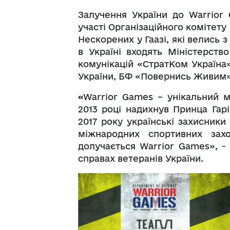
Залучення України до Warrior
участі Організаційного комітету 
Нескорених у Гаазі, які велись 
в Україні входять Міністерств
комунікацій «СтратКом Україна»
України, БФ «Повернись Живим»
«
Warrior Games – унікальний м
2013 році надихнув Принца Гарі
2017 року українські захисники 
міжнародних спортивних захо
долучається Warrior Games», - 
справах ветеранів України.