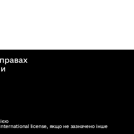
справах
ни
зією
nternational license
, якщо не зазначено інше