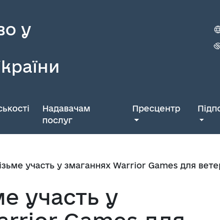
во у
України
ькості
Надавачам
Пресцентр
Підп
послуг
візьме участь у змаганнях Warrior Games для вете
ме участь у