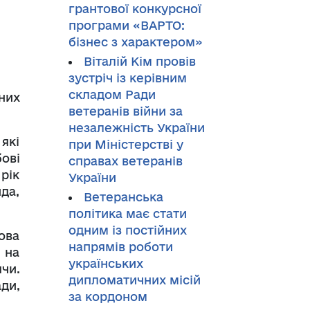
грантової конкурсної
програми «ВАРТО:
бізнес з характером»
Віталій Кім провів
зустріч із керівним
складом Ради
них
ветеранів війни за
незалежність України
які
при Міністерстві у
ові
справах ветеранів
рік
України
да,
Ветеранська
політика має стати
одним із постійних
ова
напрямів роботи
 на
українських
чи.
дипломатичних місій
ди,
за кордоном