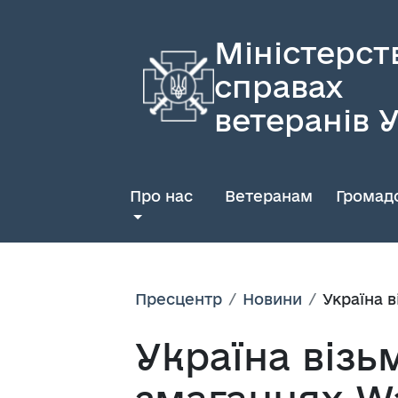
Міністерст
справах
ветеранів 
Про нас
Ветеранам
Громадс
Пресцентр
Новини
Україна 
Україна візь