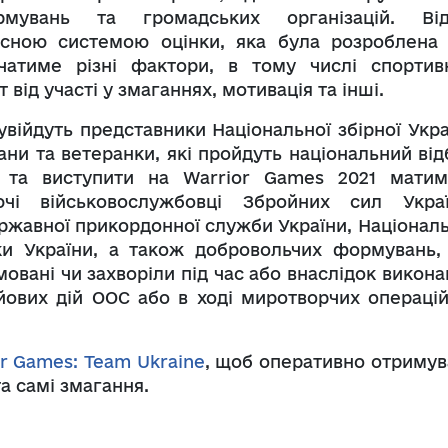
мувань та громадських організацій. Від
ксною системою оцінки, яка була розроблена
атиме різні фактори, в тому числі спортив
 від участі у змаганнях, мотивація та інші.
увійдуть представники Національної збірної Укра
ни та ветеранки, які пройдуть національний відб
и та виступити на Warrior Games 2021 матим
чі військовослужбовці Збройних сил Украї
ержавної прикордонної служби України, Національ
ки України, а також добровольчих формувань, 
овані чи захворіли під час або внаслідок викона
ойових дій ООС або в ході миротворчих операцій
r Games: Team Ukraine
, щоб оперативно отримув
а самі змагання.