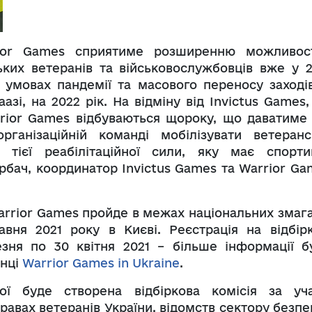
ior Games сприятиме розширенню можливос
ських ветеранів та військовослужбовців вже у 2
 умовах пандемії та масового переносу заходів
азі, на 2022 рік. На відміну від Invictus Games,
rrior Games відбуваються щороку, що даватиме
ганізаційній команді мобілізувати ветеранс
 тієї реабілітаційної сили, яку має спорти
орбач, координатор Invictus Games та Warrior Ga
Warrior Games пройде в межах національних змага
вня 2021 року в Києві. Реєстрація на відбірк
зня по 30 квітня 2021 – більше інформації б
інці
Warrior Games in Ukraine
.
ої буде створена відбіркова комісія за уча
равах ветеранів України, відомств сектору безпе