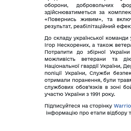
оборони, добровольчих фор
здійснюватиметься за компле
«Повернись живим», та включ
результат, реабілітаційний ефект
До складу української команди 
Ігор Нескорених, а також ветера
Потрапити до збірної Україн
можливість ветерани та дію
Національної гвардії України, Д
поліції України, Служби безпе
отримали поранення, були травм
службових обов’язків в зоні б
участю України з 1991 року.
Підписуйтеся на сторінку
Warrio
інформацію про етапи відбору т