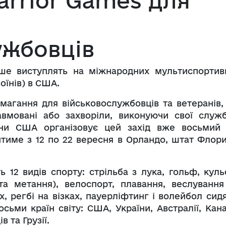
arrior Games для
ужбовців
рше виступлять на міжнародних мультиспортив
оїнів) в США.
магання для військовослужбовців та ветеранів, 
вмовані або захворіли, виконуючи свої служб
рони США організовує цей захід вже восьмий 
итиме з 12 по 22 вересня в Орландо, штат Флори
ь 12 видів спорту: стрільба з лука, гольф, куль
 та метання), велоспорт, плавання, веслування
, регбі на візках, пауерліфтинг і волейбол сидя
ьми країн світу: США, України, Австралії, Кана
в та Грузії.