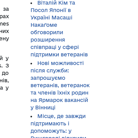
Віталій Кім та
 за
Посол Японії в
грах
Україні Масаші
ames
Накаґоме
них
обговорили
ену
розширення
співпраці у сфері
підтримки ветеранів
й у
Нові можливості
. З
після служби:
 до
запрошуємо
ів,
ветеранів, ветеранок
а у
та членів їхніх родин
на Ярмарок вакансій
у Вінниці
Місце, де завжди
підтримають і
допоможуть: у