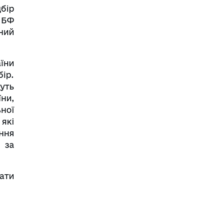
бір
 БФ
ний
їни
ір.
уть
ни,
ної
які
ння
 за
ати