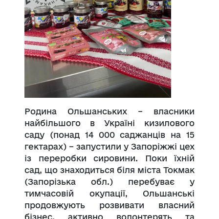
Родина Ольшанських – власники
найбільшого в Україні кизилового
саду (понад 14 000 саджанців на 15
гектарах) – запустили у Запоріжжі цех
із переробки сировини. Поки їхній
сад, що знаходиться біля міста Токмак
(Запорізька обл.) перебуває у
тимчасовій окупації, Ольшанські
продовжують розвивати власний
бізнес, активно волонтерять та