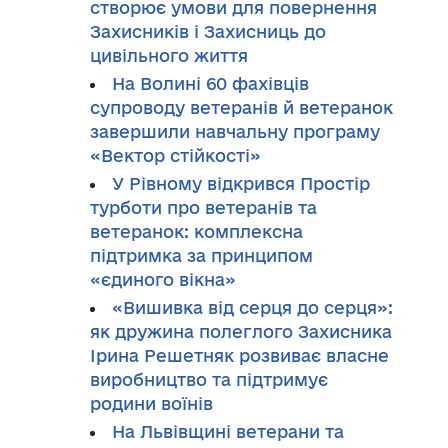
створює умови для повернення
Захисників і Захисниць до
цивільного життя
На Волині 60 фахівців
супроводу ветеранів й ветеранок
завершили навчальну програму
«Вектор стійкості»
У Рівному відкрився Простір
турботи про ветеранів та
ветеранок: комплексна
підтримка за принципом
«єдиного вікна»
«Вишивка від серця до серця»:
як дружина полеглого Захисника
Ірина Решетняк розвиває власне
виробництво та підтримує
родини воїнів
На Львівщині ветерани та