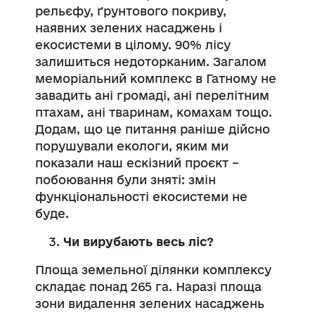
рельєфу, ґрунтового покриву,
наявних зелених насаджень і
екосистеми в цілому. 90% лісу
залишиться недоторканим. Загалом
меморіальний комплекс в Гатному не
завадить ані громаді, ані перелітним
птахам, ані тваринам, комахам тощо.
Додам, що це питання раніше дійсно
порушували екологи, яким ми
показали наш ескізний проєкт –
побоювання були зняті: змін
функціональності екосистеми не
буде.
Чи вирубають весь ліс?
Площа земельної ділянки комплексу
складає понад 265 га. Наразі площа
зони видалення зелених насаджень