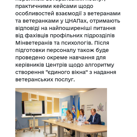
практичними кейсами щодо
особливостей взаємодії з ветеранами
та ветеранками у ЦНАПах, отримають
відповіді на найпоширеніші питання
від фахівців профільних підрозділів
Мінветеранів та психологів. Після
підготовки персоналу також буде
проведено окреме навчання для
керівників Центрів щодо алгоритму
створення “єдиного вікна” з надання
ветеранських послуг.