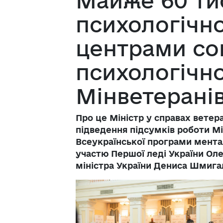
Майже 60 ти
психологічн
центрами со
психологічно
Мінветерані
Про це Міністр у справах ветера
підведення підсумків роботи М
Всеукраїнської програми ментал
участю Першої леді України Оле
міністра України Дениса Шмига