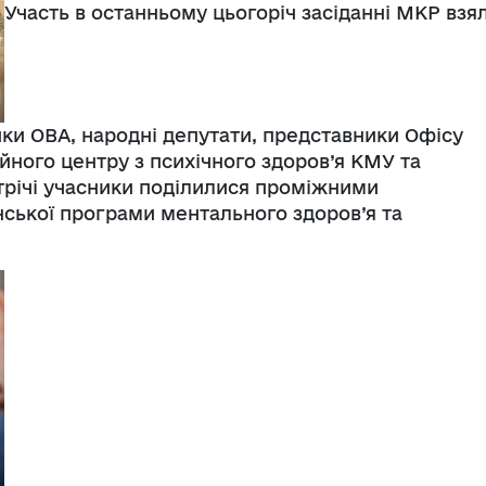
Участь в останньому цьогоріч засіданні МКР взя
ники ОВА, народні депутати, представники Офісу
йного центру з психічного здоров’я КМУ та
стрічі учасники поділилися проміжними
ської програми ментального здоров’я та