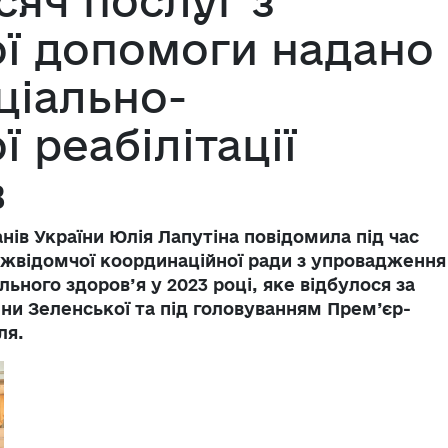
сяч послуг з
ої допомоги надано
ціально-
ї реабілітації
в
нів України Юлія Лапутіна повідомила під час
іжвідомчої координаційної ради з упровадження
ьного здоров’я у 2023 році, яке відбулося за
ни Зеленської та під головуванням Прем’єр-
ля.