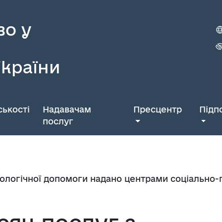
во у
України
ькості
Надавачам
Пресцентр
Підп
послуг
ологічної допомоги надано центрами соціально-пс