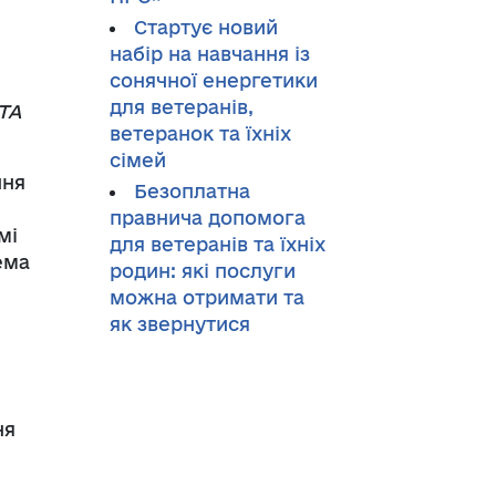
Стартує новий
набір на навчання із
сонячної енергетики
для ветеранів,
TA
ветеранок та їхніх
сімей
ння
Безоплатна
правнича допомога
мі
для ветеранів та їхніх
ема
родин: які послуги
можна отримати та
як звернутися
ня