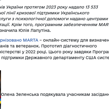
ів України протягом 2023 року надало 13 533
ої лінії кризової підтримки Українського
слуги з психологічної допомоги надано центрами
ітації. Крім того, програмним забезпеченням MAR
азначила Юлія Лапутіна.
ернiзовано MARTA
– онлайн-систему для визначе
ранів та ветеранок. Прототип діагностичного
істерстві у 2022 році. Цього року завдяки Програ
 за підтримки Державного департаменту США сист
Олена Зеленська подякувала учасникам засідан