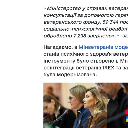
«
Міністерство у справах ветеран
консультації за допомогою гаряч
ветеранського фонду, 59 344 по
соціально-психологічної реабіл
оброблено 7 298 звернень
», - з
Нагадаємо, в
Мінветеранів мод
станів психічного здоровʼя вете
інструменту було створено в Мін
реінтеграції ветеранів IREX та
була модернізована.