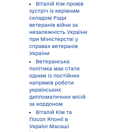
Віталій Кім провів
зустріч із керівним
складом Ради
ветеранів війни за
незалежність України
при Міністерстві у
справах ветеранів
України
Ветеранська
політика має стати
одним із постійних
напрямів роботи
українських
дипломатичних місій
за кордоном
Віталій Кім та
Посол Японії в
Україні Масаші