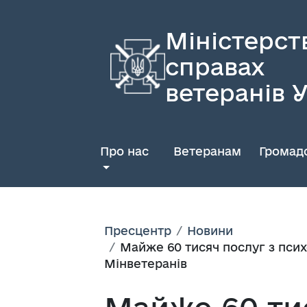
Міністерст
справах
ветеранів 
Про нас
Ветеранам
Громадс
Пресцентр
Новини
Майже 60 тисяч послуг з псих
Мінветеранів