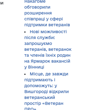
Накаґоме
ли
обговорили
розширення
співпраці у сфері
підтримки ветеранів
Нові можливості
після служби:
запрошуємо
ветеранів, ветеранок
та членів їхніх родин
на Ярмарок вакансій
у Вінниці
Місце, де завжди
підтримають і
допоможуть: у
Вишгороді відкрили
ветеранський
простір «Ветеран
ПРО»