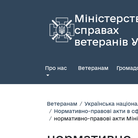
Міністерст
справах
ветеранів 
Про нас
Ветеранам
Громадс
Ветеранам
Українська націона
Нормативно-правові акти в сф
нормативно-правові акти Міні