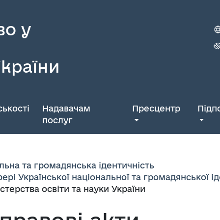
во у
України
ькості
Надавачам
Пресцентр
Підп
послуг
льна та громадянська ідентичність
ері Української національної та громадянської і
стерства освіти та науки України