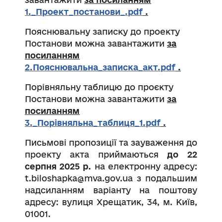
1._Проект_постанови_.pdf
.
Пояснювальну записку до проекту
Постанови можна завантажити
за
посиланням
2.Пояснювальна_записка_акт.pdf
.
Порівняльну таблицю до проєкту
Постанови можна завантажити
за
посиланням
3._Порівняльна_таблиця_1.pdf
.
Письмові пропозиції та зауваження до
проекту акта приймаються
до 22
серпня 2025 р.
на електронну адресу:
t.biloshapka@mva.gov.ua з подальшим
надсиланням варіанту на поштову
адресу: вулиця Хрещатик, 34, м. Київ,
01001.