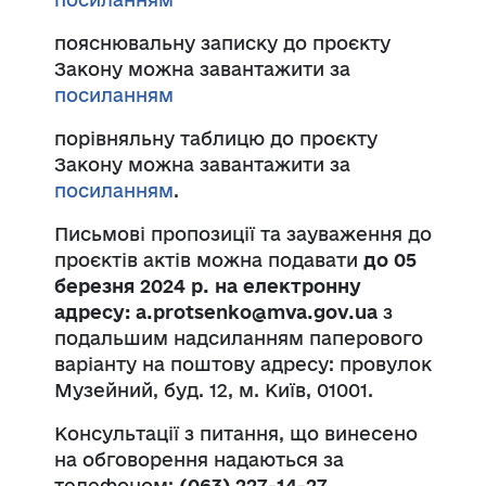
пояснювальну записку до проєкту
Закону можна завантажити за
посиланням
порівняльну таблицю до проєкту
Закону можна завантажити за
посиланням
.
Письмові пропозиції та зауваження до
проєктів актів можна подавати
до 05
березня 2024 р. на електронну
адресу: a.protsenko@mva.gov.ua
з
подальшим надсиланням паперового
варіанту на поштову адресу: провулок
Музейний, буд. 12, м. Київ, 01001.
Консультації з питання, що винесено
на обговорення надаються за
телефоном:
(063) 227-14-27
.