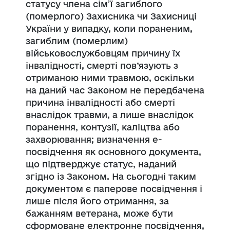
статусу члена сім’ї загиблого
(померлого) Захисника чи Захисниці
України у випадку, коли пораненим,
загиблим (померлим)
військовослужбовцям причину їх
інвалідності, смерті пов’язують з
отриманою ними травмою, оскільки
на даний час Законом не передбачена
причина інвалідності або смерті
внаслідок травми, а лише внаслідок
поранення, контузії, каліцтва або
захворювання; визначення е-
посвідчення як основного документа,
що підтверджує статус, наданий
згідно із Законом. На сьогодні таким
документом є паперове посвідчення і
лише після його отримання, за
бажанням ветерана, може бути
сформоване електронне посвідчення,