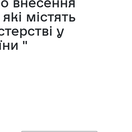
ро внесення
які містять
терстві у
ни "