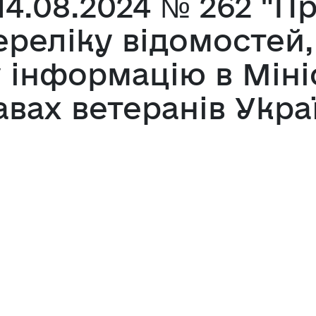
14.08.2024 № 262 "П
ереліку відомостей, 
 інформацію в Мініс
авах ветеранів Украї