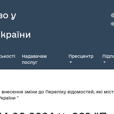
во у
України
ькості
Надавачам
Пресцентр
Підп
послуг
о внесення зміни до Переліку відомостей, які мі
країни "