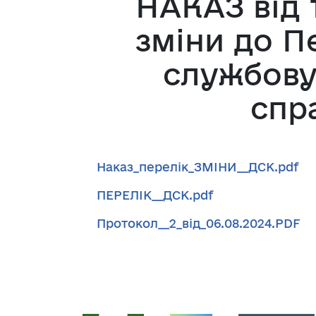
НАКАЗ від 
зміни до П
службову
спр
Наказ_перелік_ЗМІНИ__ДСК.pdf
ПЕРЕЛІК__ДСК.pdf
Протокол__2_від_06.08.2024.PDF