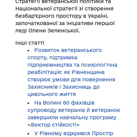
Стратегії ветеранської політики та
Національної стратегії зі створення
безбар’єрного простору в Україні,
започаткованої за ініціативи першої
леді Олени Зеленської.
Інші статті
Розвиток ветеранського
спорту, підтримка
підприємництва та психологічна
реабілітація: як Рівненщина
створює умови для повернення
Захисників і Захисниць до
цивільного життя
На Волині 60 фахівців
супроводу ветеранів й ветеранок
завершили навчальну програму
«Вектор стійкості»
У Рівному відкрився Простір