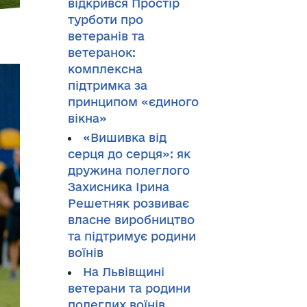
відкрився Простір
турботи про
ветеранів та
ветеранок:
комплексна
підтримка за
принципом «єдиного
вікна»
«Вишивка від
серця до серця»: як
дружина полеглого
Захисника Ірина
Решетняк розвиває
власне виробництво
та підтримує родини
воїнів
На Львівщині
ветерани та родини
полеглих воїнів