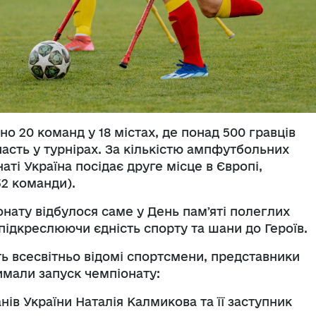
но 20 команд у 18 містах, де понад 500 гравців
асть у турнірах. За кількістю ампфутбольних
ті Україна посідає друге місце в Європі,
2 команди).
онату відбулося саме у День памʼяті полеглих
 підкреслюючи єдність спорту та шани до Героїв.
ть всесвітньо відомі спортсмени, представники
римали запуск чемпіонату:
нів України Наталія Калмикова та її заступник