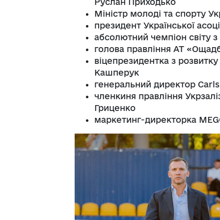
Руслан Приходько
Міністр молоді та спорту Ук
президент Української асоц
абсолютний чемпіон світу з
голова правління АТ «Ощад
віцепрезидентка з розвитку
Кашперук
генеральний директор Carls
членкиня правління Укрзаліз
Гриценко
маркетинг-директорка MEG