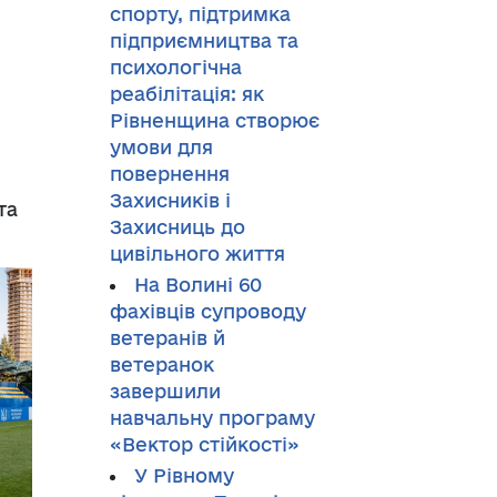
спорту, підтримка
підприємництва та
психологічна
реабілітація: як
Рівненщина створює
умови для
повернення
Захисників і
та
Захисниць до
цивільного життя
На Волині 60
фахівців супроводу
ветеранів й
ветеранок
завершили
навчальну програму
«Вектор стійкості»
У Рівному