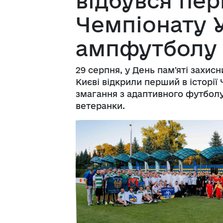
відбувся пе
Чемпіонату У
ампфутболу
29 серпня, у День памʼяті захисн
Києві відкрили перший в історії
змагання з адаптивного футболу 
ветеранки.