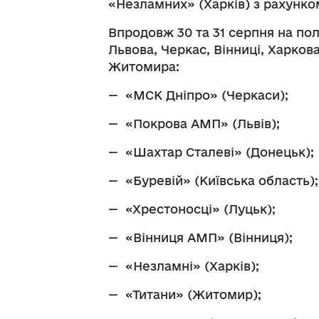
«Незламних» (Харків) з рахунком
Впродовж 30 та 31 серпня на полі
Львова, Черкас, Вінниці, Харков
Житомира:
— «МСК Дніпро» (Черкаси);
— «Покрова АМП» (Львів);
— «Шахтар Сталеві» (Донецьк);
— «Буревій» (Київська область);
— «Хрестоносці» (Луцьк);
— «Вінниця АМП» (Вінниця);
— «Незламні» (Харків);
— «Титани» (Житомир);