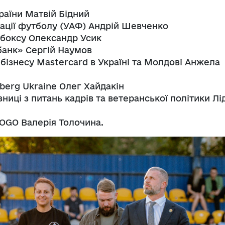
раїни Матвій Бідний
іації футболу (УАФ) Андрій Шевченко
 боксу Олександр Усик
банк» Сергій Наумов
 бізнесу Mastercard в Україні та Молдові Анжела
berg Ukraine Олег Хайдакін
ниці з питань кадрів та ветеранської політики Лі
OGO Валерія Толочина.