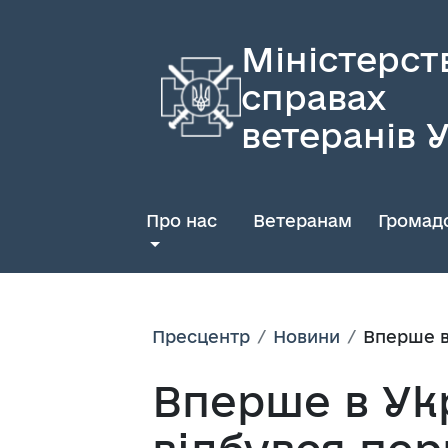
Міністерст
справах
ветеранів 
Про нас
Ветеранам
Громадс
Пресцентр
Новини
Вперше в
Вперше в Укр