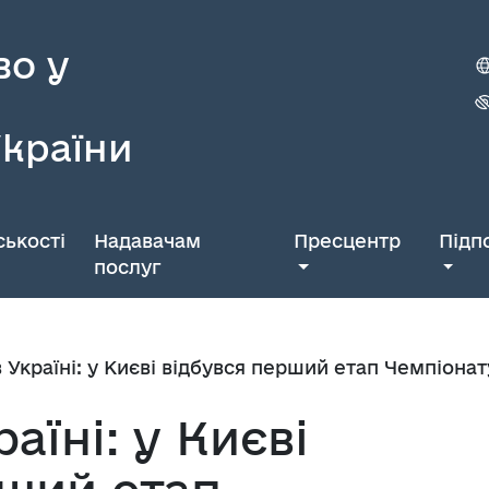
во у
України
ькості
Надавачам
Пресцентр
Підп
послуг
 Україні: у Києві відбувся перший етап Чемпіона
аїні: у Києві