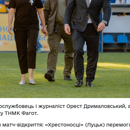
ослужбовець і журналіст Орест Дрималовський, 
ту ТНМК Фагот.
я матч-відкриття: «Хрестоносці» (Луцьк) перемог