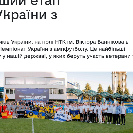
рший етап
країни з
иків України, на полі НТК ім. Віктора Баннікова в
 Чемпіонат України з ампфутболу. Це найбільші
у нашій державі, у яких беруть участь ветерани 