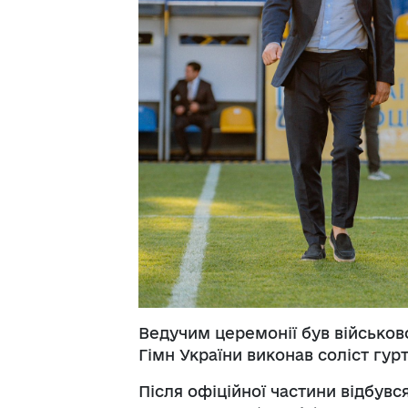
Ведучим церемонії був військов
Гімн України виконав соліст гур
Після офіційної частини відбувс