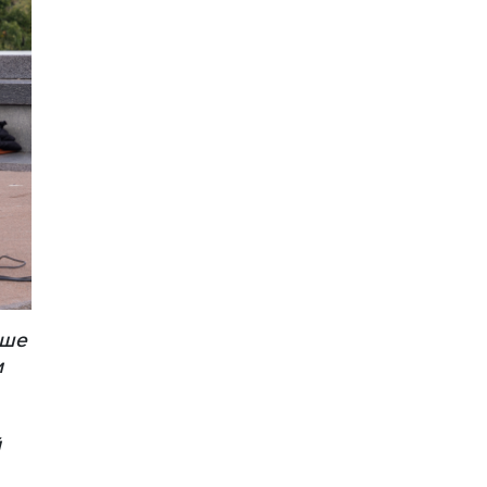
ише
и
й