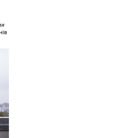
ля
нів