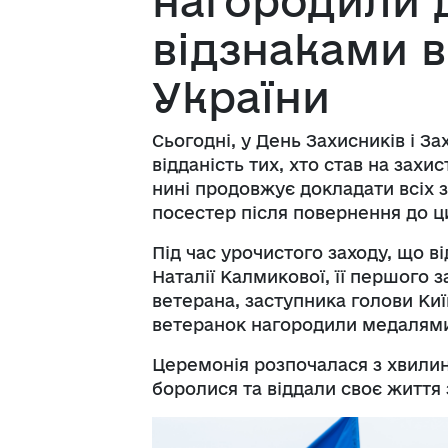
нагородили
відзнаками в
України
Сьогодні, у День Захисників і За
відданість тих, хто став на захи
нині продовжує докладати всіх 
посестер після повернення до ц
Під час урочистого заходу, що ві
Наталії Калмикової, її першого 
ветерана, заступника голови Киї
ветеранок нагородили медалями 
Церемонія розпочалася з хвилини
боролися та віддали своє життя 