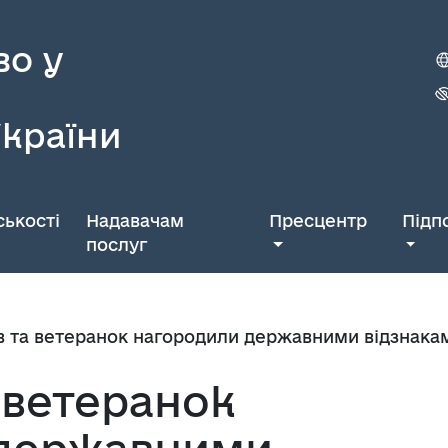
во у
України
ькості
Надавачам
Пресцентр
Підп
послуг
в та ветеранок нагородили державними відзнакам
 ветеранок