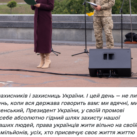
ахисників і захисниць України. І цей день — не л
нь, коли вся держава говорить вам: ми вдячні, м
енський, Президент України, у своїй промові
 себе абсолютно гідний шлях захисту нашої
аших людей, права українців жити вільно на свої
 мільйонів, усіх, хто присвячує своє життя життю