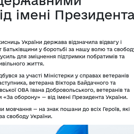
 державними
ід імені Президент
хисниць України держава відзначила відвагу і
ст Батьківщини у боротьбі за нашу волю та свободу
зусиль для зміцнення підтримки побратимів та
ивільного життя.
дбувся за участі Міністерки у справах ветеранів
заступника, ветерана Віктора Байдачного та
вської ОВА Івана Добровольського, ветеранів та
«За оборону» — від імені Президента України.
 мовчання — на знак пошани до всіх Героїв, які
за свободу України.