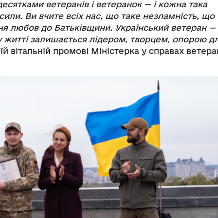
десятками ветеранів і ветеранок — і кожна така
сили. Ви вчите всіх нас, що таке незламність, що
жня любов до Батьківщини. Український ветеран —
му житті залишається лідером, творцем, опорою д
їй вітальній промові Міністерка у справах ветера