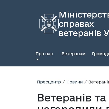
Міністерст
справах
ветеранів 
Про нас
Ветеранам
Громадс
Пресцентр
Новини
Ветерані
Ветеранів та