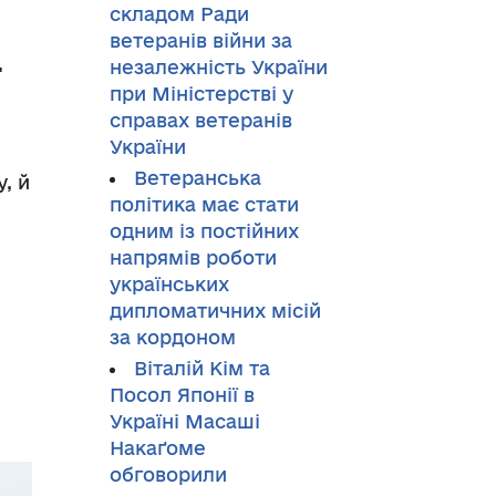
складом Ради
а
ветеранів війни за
незалежність України
при Міністерстві у
справах ветеранів
України
Ветеранська
, й
політика має стати
одним із постійних
напрямів роботи
українських
дипломатичних місій
за кордоном
Віталій Кім та
Посол Японії в
Україні Масаші
Накаґоме
обговорили