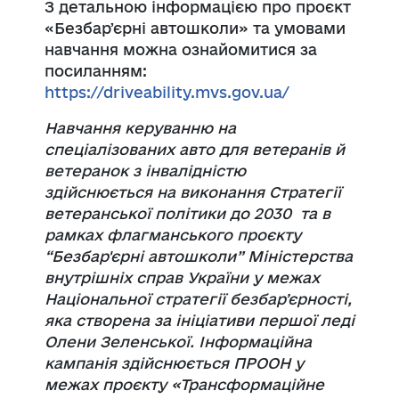
З детальною інформацією про проєкт
«Безбарʼєрні автошколи» та умовами
навчання можна ознайомитися за
посиланням:
https://driveability.mvs.gov.ua/
Н
авчання керуванню на
спеціалізованих авто для ветеранів й
ветеранок з інвалідністю
здійснюється на виконання Стратегії
ветеранської політики до 2030 та в
рамках флагманського проєкту
“Безбар'єрні автошколи”
Міністерства
внутрішніх справ України у межах
Національної стратегії безбарʼєрності,
яка створена за ініціативи першої леді
Олени Зеленської. Інформаційна
кампанія здійснюється ПРООН у
межах проєкту «Трансформаційне