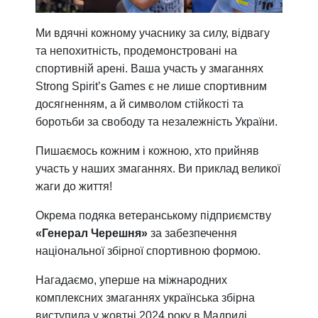
Ми вдячні кожному учаснику за силу, відвагу
та непохитність, продемонстровані на
спортивній арені. Ваша участь у змаганнях
Strong Spirit’s Games є не лише спортивним
досягненням, а й символом стійкості та
боротьби за свободу та незалежність України.
Пишаємось кожним і кожною, хто прийняв
участь у наших змаганнях. Ви приклад великої
жаги до життя!
Окрема подяка ветеранському підприємству
«Генерал Черешня»
за забезпечення
національної збірної спортивною формою.
Нагадаємо, уперше на міжнародних
комплексних змаганнях українська збірна
виступила у жовтні 2024 року в Мадриді