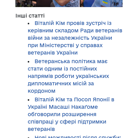
Інші статті
Віталій Кім провів зустріч із
керівним складом Ради ветеранів
війни за незалежність України
при Міністерстві у справах
ветеранів України
Ветеранська політика має
стати одним із постійних
напрямів роботи українських
дипломатичних місій за
кордоном
Віталій Кім та Посол Японії в
Україні Масаші Накаґоме
обговорили розширення
співпраці у сфері підтримки
ветеранів
Нові можливості після служби: