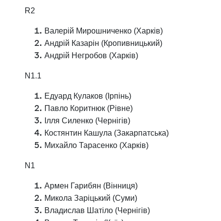
R2
Валерій Мирошниченко (Харків)
Андрій Казарін (Кропивницький)
Андрій Негробов (Харків)
N1.1
Едуард Кулаков (Ірпінь)
Павло Коритнюк (Рівне)
Ілля Силенко (Чернігів)
Костянтин Кашула (Закарпатська)
Михайло Тарасенко (Харків)
N1
Армен Гарибян (Вінниця)
Микола Заріцький (Суми)
Владислав Шатіло (Чернігів)