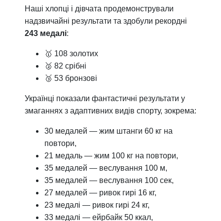
Наші хлопці і дівчата продемонстрували
надзвичайні результати та здобули рекордні
243 медалі
:
🥇 108 золотих
🥈 82 срібні
🥉 53 бронзові
Українці показали фантастичні результати у
змаганнях з адаптивних видів спорту, зокрема:
30 медалей — жим штанги 60 кг на
повтори,
21 медаль — жим 100 кг на повтори,
35 медалей — веслування 100 м,
35 медалей — веслування 100 сек,
27 медалей — ривок гирі 16 кг,
23 медалі — ривок гирі 24 кг,
33 медалі — ейрбайк 50 ккал,