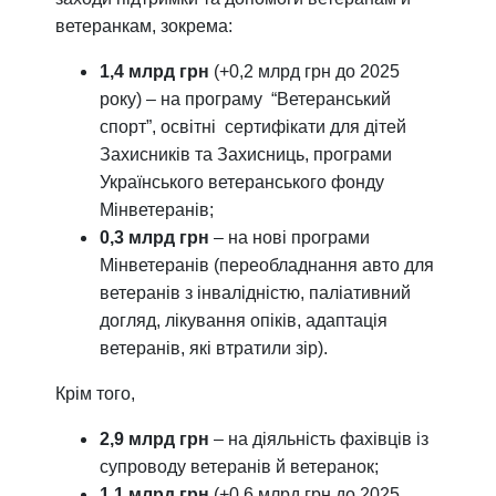
ветеранкам, зокрема:
1,4 млрд грн
(+0,2 млрд грн до 2025
року) – на програму “Ветеранський
спорт”, освітні сертифікати для дітей
Захисників та Захисниць, програми
Українського ветеранського фонду
Мінветеранів;
0,3 млрд грн
– на нові програми
Мінветеранів (переобладнання авто для
ветеранів з інвалідністю, паліативний
догляд, лікування опіків, адаптація
ветеранів, які втратили зір).
Крім того,
2,9 млрд грн
– на діяльність фахівців із
супроводу ветеранів й ветеранок;
1,1 млрд грн
(+0,6 млрд грн до 2025