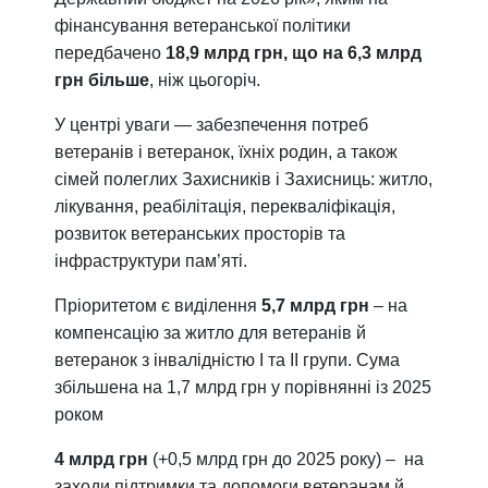
фінансування ветеранської політики
передбачено
18,9 млрд грн, що на 6,3 млрд
грн більше
, ніж цьогоріч.
У центрі уваги — забезпечення потреб
ветеранів і ветеранок, їхніх родин, а також
сімей полеглих Захисників і Захисниць: житло,
лікування, реабілітація, перекваліфікація,
розвиток ветеранських просторів та
інфраструктури пам’яті.
Пріоритетом є виділення
5,7 млрд грн
– на
компенсацію за житло для ветеранів й
ветеранок з інвалідністю І та ІІ групи. Сума
збільшена на 1,7 млрд грн у порівнянні із 2025
роком
4 млрд грн
(+0,5 млрд грн до 2025 року) – на
заходи підтримки та допомоги ветеранам й