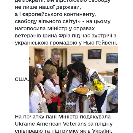
не лише нашої держави,
а
і
європейського континенту,
свободу вільного світу!» - на цьому
наголосила Міністр у справах
ветеранів Ірина
Фріз
під час зустрічі з
українською громадою у
Нью
Г
ейвені
,
США.
На початку пані Міністр подякувала
Ukraine American Veterans за плідну
співпрацю та підтримку як в Україні,