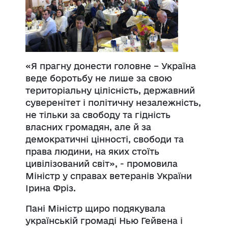
«Я прагну донести головне – Україна
веде боротьбу не лише за свою
територіальну цілісність, державний
суверенітет і політичну незалежність,
не тільки за свободу та гідність
власних громадян, але й за
демократичні цінності, свободи та
права людини, на яких стоїть
цивілізований світ», - промовила
Міністр у справах ветеранів України
Ірина
Фріз
.
Пані Міністр щиро подякувала
українській громаді
Нью
Гей
вена
і