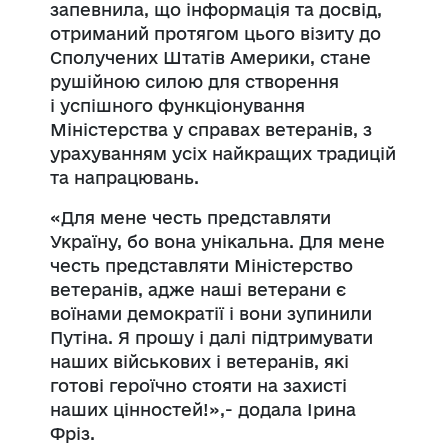
запевнила, що інформація та досвід,
отриманий протягом цього візиту до
Сполучених Штатів Америки, стане
рушійною силою для створення
і
успішного функціонування
Міністерства у справах ветеранів, з
урахуванням усіх найкращих традицій
та напрацювань.
«Для мене честь представляти
Україну, бо вона унікальна. Для мене
честь предст
авляти Міністерство
ветеранів, адже наші ветерани є
воїнами демократії
і
вони зупинили
Путіна. Я прошу і далі підтримувати
наших військових і ветеранів, які
готові героїчно стояти на захисті
наших цінностей!»,- додала Ірина
Фріз
.