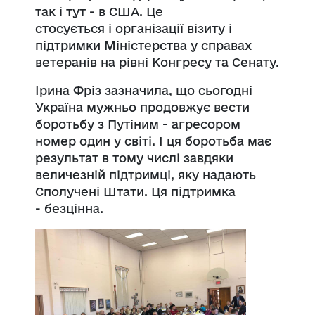
так і тут
-
в США. Це
стосується
і
організації візиту і
підтримки Міністерства у справах
ветеранів на рівні
Конгресу
та Сенату.
Ірина
Фріз
зазначила, що сьогодні
Україна мужньо продовжує вести
боротьбу з Путіним
-
агресором
номер один у світі. І ця боротьба має
результат в тому числі завдяки
величезній підтримці, яку надають
Сполучені Штати. Ця підтримка
-
безцінна.