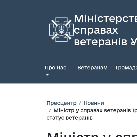
Міністерст
справах
ветеранів 
Про нас
Ветеранам
Громадс
Пресцентр
Новини
Міністр у справах ветеранів 
статус ветеранів