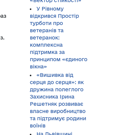
«Вектор стійкості»
У Рівному
раз
відкрився Простір
турботи про
ветеранів та
з.
ветеранок:
комплексна
підтримка за
принципом «єдиного
вікна»
«Вишивка від
серця до серця»: як
дружина полеглого
Захисника Ірина
Решетняк розвиває
власне виробництво
та підтримує родини
воїнів
На Львівщині