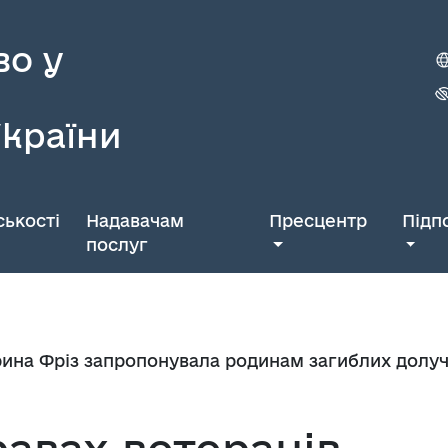
во у
України
ькості
Надавачам
Пресцентр
Підп
послуг
Ірина Фріз запропонувала родинам загиблих долу