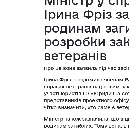
Міністр у сп
Ірина Фріз 
родинам заг
розробки зак
ветеранів
Про це вона заявила під час зас
Ірина Фріз повідомила членам Ра
справах ветеранів над новим за
участі юристів ГО «Юридична со
представників проектного офісу
чітко визначити, хто саме є вете
Міністр також зазначила, що в ц
родинам загиблих. Тому вона, в 