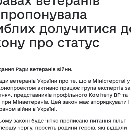
равах ветеранів
запропонувала
иблих долучитися д
ону про статус
ідання Ради ветеранів війни.
ди ветеранів України про те, що в Міністерстві у
конопроектом активно працює група експертів за
тня», представників профільного Комітету ВР та
 при Мінветеранів. Цей закон має впорядкувати і
раном війни в Україні.
ьому законі буде чітко прописано питання пільг
першу чергу, просить родини героїв, які віддали