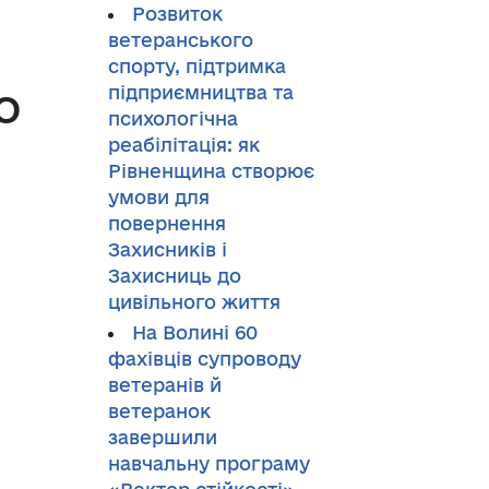
Розвиток
ветеранського
спорту, підтримка
о
підприємництва та
психологічна
реабілітація: як
Рівненщина створює
умови для
повернення
Захисників і
Захисниць до
цивільного життя
На Волині 60
фахівців супроводу
ветеранів й
ветеранок
завершили
навчальну програму