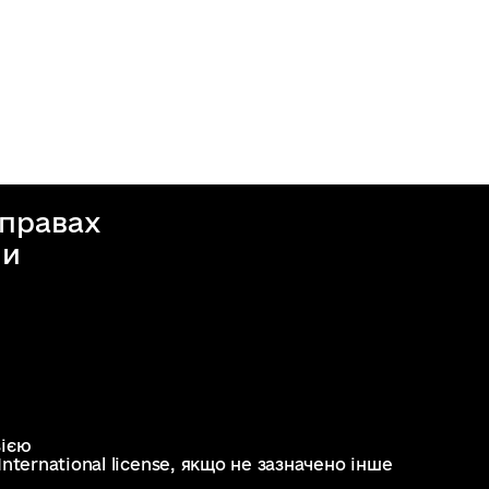
справах
ни
зією
nternational license
, якщо не зазначено інше