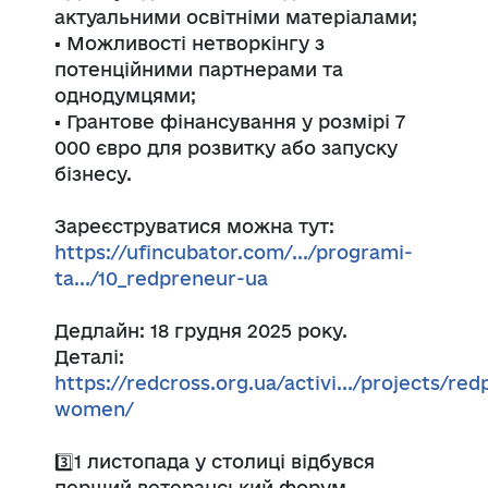
актуальними освітніми матеріалами;
▪️ Можливості нетворкінгу з
потенційними партнерами та
однодумцями;
▪️ Грантове фінансування у розмірі 7
000 євро для розвитку або запуску
бізнесу.
Зареєструватися можна тут:
https://ufincubator.com/.../programi-
ta.../10_redpreneur-ua
Дедлайн: 18 грудня 2025 року.
Деталі:
https://redcross.org.ua/activi.../projects/re
women/
3️⃣1 листопада у столиці відбувся
перший ветеранський форум