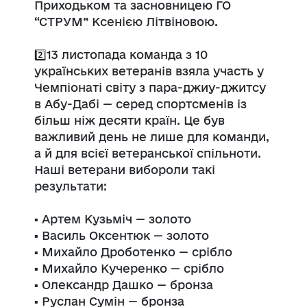
Приходьком та засновницею ГО
“СТРУМ” Ксенією Літвіновою.
2️⃣13 листопада команда з 10
українських ветеранів взяла участь у
Чемпіонаті світу з пара-джиу-джитсу
в Абу-Дабі — серед спортсменів із
більш ніж десяти країн. Це був
важливий день не лише для команди,
а й для всієї ветеранської спільноти.
Наші ветерани вибороли такі
результати:
▪️ Артем Кузьміч — золото
▪️ Василь Оксентюк — золото
▪️ Михайло Дроботенко — срібло
▪️ Михайло Кучеренко — срібло
▪️ Олександр Дашко — бронза
▪️ Руслан Сумін — бронза