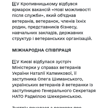
4️⃣У Кропивницькому відбувся
ярмарок вакансій «Нові можливості
після служби», який об’єднав
ветеранів, ветеранок, членів їхніх
родин, представників бізнесу,
навчальних закладів, державних
структур і ветеранських організацій.
МІЖНАРОДНА СПІВПРАЦЯ
1️⃣У Києві відбулася зустріч
Міністерки у справах ветеранів
України Наталії Калмикової, її
заступника Олега Шиманського,
українських ветеранів й ветеранки із
заступницею Генерального Секретаря
НАТО Радмілою Шекеринською.
Зустріч почалася з розмови про