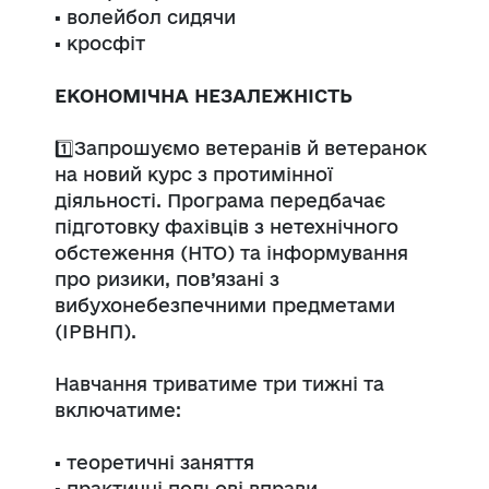
▪️ волейбол сидячи
▪️ кросфіт
ЕКОНОМІЧНА НЕЗАЛЕЖНІСТЬ
1️⃣Запрошуємо ветеранів й ветеранок
на новий курс з протимінної
діяльності. Програма передбачає
підготовку фахівців з нетехнічного
обстеження (НТО) та інформування
про ризики, пов’язані з
вибухонебезпечними предметами
(ІРВНП).
Навчання триватиме три тижні та
включатиме:
▪️ теоретичні заняття
▪️ практичні польові вправи