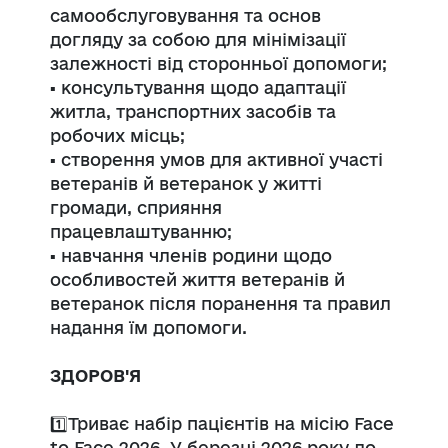
самообслуговування та основ
догляду за собою для мінімізації
залежності від сторонньої допомоги;
▪️ консультування щодо адаптації
житла, транспортних засобів та
робочих місць;
▪️ створення умов для активної участі
ветеранів й ветеранок у житті
громади, сприяння
працевлаштуванню;
▪️ навчання членів родини щодо
особливостей життя ветеранів й
ветеранок після поранення та правил
надання їм допомоги.
ЗДОРОВ'Я
1️⃣Триває набір пацієнтів на місію Face
to Face 2026. У березні 2026 року до