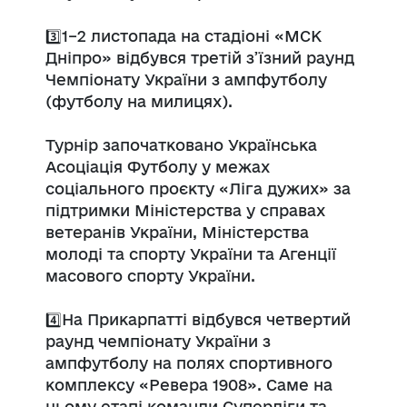
3️⃣1–2 листопада на стадіоні «МСК
Дніпро» відбувся третій з’їзний раунд
Чемпіонату України з ампфутболу
(футболу на милицях).
Турнір започатковано Українська
Асоціація Футболу у межах
соціального проєкту «Ліга дужих» за
підтримки Міністерства у справах
ветеранів України, Міністерства
молоді та спорту України та Агенції
масового спорту України.
4️⃣На Прикарпатті відбувся четвертий
раунд чемпіонату України з
ампфутболу на полях спортивного
комплексу «Ревера 1908». Саме на
цьому етапі команди Суперліги та