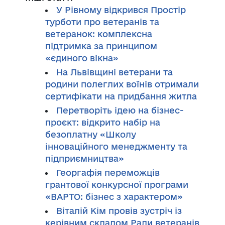
У Рівному відкрився Простір
турботи про ветеранів та
ветеранок: комплексна
підтримка за принципом
«єдиного вікна»
На Львівщині ветерани та
родини полеглих воїнів отримали
сертифікати на придбання житла
Перетворіть ідею на бізнес-
проєкт: відкрито набір на
безоплатну «Школу
інноваційного менеджменту та
підприємництва»
Георгафія переможців
грантової конкурсної програми
«ВАРТО: бізнес з характером»
Віталій Кім провів зустріч із
керівним складом Ради ветеранів